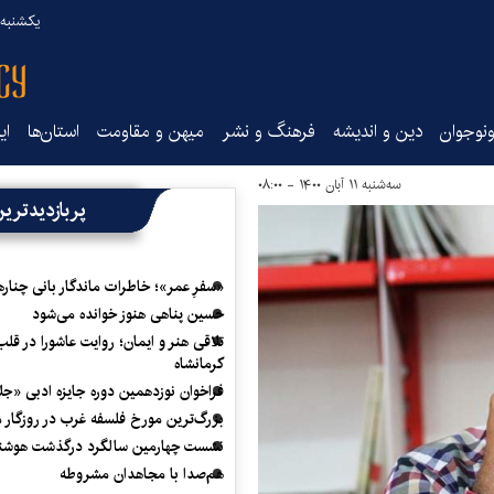
یکشنبه ۱۸ مرداد ۰۵
نوجوان
دین و اندیشه
فرهنگ و نشر
میهن و مقاومت
استان‌ها
ای
سه‌شنبه ۱۱ آبان ۱۴۰۰ - ۰۸:۰۰
پربازدیدتری
«سفرِ عمر»؛ خاطرات ماندگار بانی چناره
حسین پناهی هنوز خوانده می‌شود
تلاقی هنر و ایمان؛ روایت عاشورا در قلب
کرمانشاه
فراخوان نوزدهمین دوره جایزه ادبی «ج
بزرگ‌ترین مورخ فلسفه غرب در روزگار م
نشست چهارمین سالگرد درگذشت هوشنگ
هم‌صدا با مجاهدان مشروطه