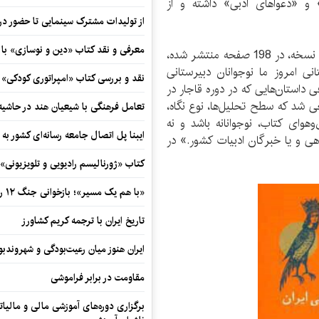
 و «دعواهای ادبی» داشته و از
از تولیدات مشترک سینمایی تا حضور در 
معرفی و نقد کتاب «دین و نوسازی» ب
کاشفی خوانساری درباره این کتاب که با شمارگان 1000 نسخه، در 198 صفحه منتشر شده،
ی امروز ما نوجوانان دبیرستانی
نقد و بررسی کتاب «امپراتوری کودکی»
داستان‌هایی که در دوره قاجار در
عی شد که سطح تحلیل‌ها، نوع نگاه،
تعامل فرهنگی با شیعیان هند در حاشی
وهوای کتاب، نوجوانانه باشد و نه
ایبنا پل اتصال جامعه رسانه‌ای کشور به
 و یا خبرگان ادبیات کشور.» در
کتاب «ژورنالیسم رادیویی و تلویزیونی» ب
«با هم یک مسیر»؛ بازخوانی جنگ ۱۲ روزه در قاب یک رمان کوتاه
تاریخ ایران با ترجمه کریم کشاورز
ایران هنوز میان رعیت‌بودگی و شهروندب
مقاومت در برابر فراموشی
برگزاری دوره‌های آموزشی مالی و مالیا