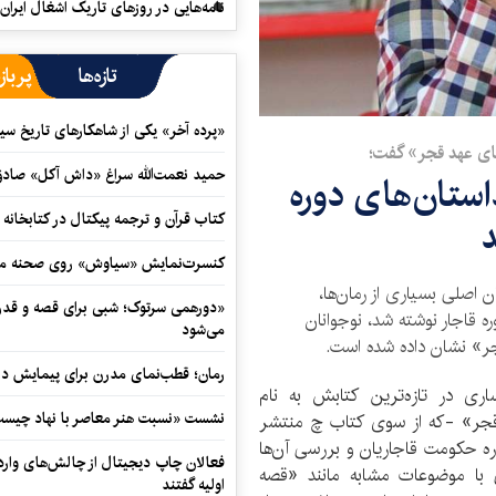
نامه‌هایی در روزهای تاریک اشغال ایران
تازه‌ها
پرباز
«پرده آخر» یکی از شاهکارهای تاریخ سی
های عهد قجر» گفت؛
حمید نعمت‌‏الله سراغ «داش آکل» صاد
استان‌های دوره
کتاب قرآن و ترجمه پیکتال در کتابخان
د
کنسرت‌نمایش «سیاوش» روی صحنه می
اصلی بسیاری از رمان‌‌ها،
«دورهمی سرتوک؛ شبی برای قصه و قدردان
ره قاجار نوشته شد، نوجوانان
می‌شود
جر» نشان داده شده است.
رمان؛ قطب‌نمای مدرن برای پیمایش در
ی در تازه‌ترین کتابش به نام
نشست «نسبت هنر معاصر با نهاد چیست؟
د قجر» -که از سوی کتاب چ منتشر
ره حکومت قاجاریان و بررسی آن‌ها
فعالان چاپ دیجیتال از چالش‌های واردا
ی با موضوعات مشابه مانند «قصه
اولیه گفتند