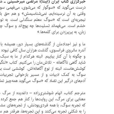
خبرگزاری کتاب ایران (ایبنا)؛ مرتضی میرحسینی ـ
هم 
درست می‌گوید که «سوگوار که می‌شوی، می‌فهمی سوگ
وقتی به آن نرسیده‌ایم، نمی‌شناسیمش» و هم حق با چ
نیجریه‌ای است که «سوگ معلم سنگدلی است. به تو می
خشم است. می‌فهماند تسلیت‌ها چه پوچ‌اند و سوگ چقدر
زبان، به پرپرزدن برای کلمه‌ها.»
ما و نیز اجدادمان از گذشته‌های بسیار دور، همیشه ب
آندره مالروی فرانسوی، گذشت هزاران سال کافی نبوده تا
و چگونه با آن کنار بیاییم. البته هرکدام از ما به
شاید گاهی ناآگاهانه - تلاش‌مان را می‌کنیم. کتاب «لنگ
کوشش‌هاست، البته از نوع آگاهانه‌اش. کوششی است بر
سوگ به کمک ادبیات و از مسیر بازخوانی تجربیات آد
آدم‌های درگیر این تضاد که «سوگ می‌گوید همه‌چیز تما
مترجم کتاب، الهام شوشتری‌زاده – داغدیده از مرگ
معنایی برای مرگ، این روایت‌ها را کنار هم جمع کرد
که تجربه سوگ، با همه فردی‌بودنش، از تجربه‌های مشت
را به شکلی تجربه می‌کنند و این تجربه‌ها، هرقدر هم م