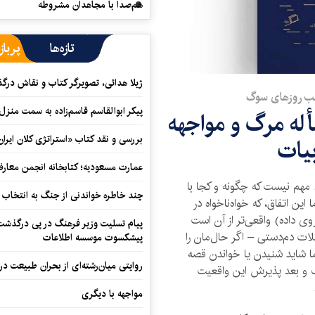
هم‌صدا با مجاهدان مشروطه
تازه‌ها
پرباز
ژیلا هدائی، تصویرگر کتاب و نقاش در
سب روزهای سوگ
پیکر ابوالقاسم قاسم‌زاده به سمت منزل
أله مرگ و مواجهه
بررسی و نقد کتاب «استراتژی کلان ایران
بیات
عمارت مسعودیه؛ کتابخانه انجمن معار
م نیست که چگونه و کجا با
چند خاطره خواندنی از جنگ به انتخاب 
این اتفاق، که خواه‌ناخواه در
وی داده) واقعی‌تر از آن است
پیام تسلیت وزیر فرهنگ در پی درگذشت ا
ات دم‌دستی – اگر حال‌مان را
پیشکسوت موسسه اطلاعات
ما شاید شنیدن یا خواندن قصه
روایتی میان‌رشته‌ای از بحران طبیعت در
رک و بعد پذیرش این واقعیت
مواجهه با دیگری