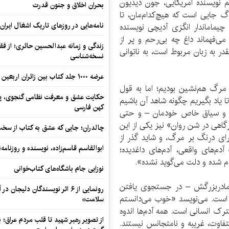
نویسنده امریکایی، جون دیدیون
بحران اخلاق و جنون قدرت
 جایی است که هیچ‌کدام‌مان، تا
نامه‌هایی در روزهای تاریک اشغال ایران
یماماندار انگزی آدیچی نویسنده
‌فهماند داغ چه بی‌رحم و پر از
زندگی و زمانه عبدالحسین حائری؛ از فقهِ
 به زبان مربوط است، به ناتوانی
نسخه‌شناسی
عرضه ۱۰۰۰ جلد کتاب بین زائران اربعین در مرزهای کرمانشاه
ا مرگ هم‌نشین بودیم؛ اما به قول
حکایت عشق و معرفت نظامی گنجوی، پیو
 یاد بگیریم چگونه شاهد آن باشیم
کهن فارسی
 سبک و سیاق خاص خودمان – و حتی
رگاهی در شن روان» نیز یکی از این
چالدران؛ جایی که عشق به کتاب از سخت‌ت
ای درنگ بر مرگ، و شاید گذر از
ابوالقاسم قاسم‌زاده، نویسنده و روزنا
م‌های واقعی، آدم‌های داغدیده؛
م شده و دلت می‌گوید نشده».
نوزایی جام باشگاه‌های کتاب‌خوانی
 مادربزرگش – در جستجوی یافتن
رونمایی از ۶ اثر نویسندگان دلیجان
ه است. می‌نویسد «خوب می‌دانستم
سلامت»
رک انسانی است. همه آدم‌ها اندوه
از تصویر رهبر شهید تا قلب مردم عراق؛
تفاوت، غریبه و نامتجانس نیستند.