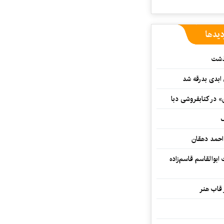
دیدها
گذشت
 ابدی بدرقه شد
» در کتابفروشی دبا
ف
احمد دهقان
بوالقاسم قاسم‌زاده
 قاب هنر