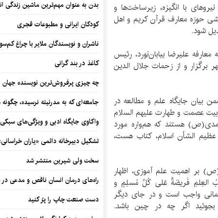
بدن به عنوان مهم‌ترین ماشین زندگی ان
روهای با انگیزه، زیرساخت‌ها و
هشی حوزه معارف قرآن کریم و اهل
کودکان ایرانی و مطبوعات قجری
دیل شود.
ناشران و نویسندگان ملایر با چراغ کم‌س
ارفه علیرضا بیابان‌نورد، رئیس
کاغذ در بند گرانی
برگزار و از زحمات جلال الدین
چه چیزی پرفروش‌ترین نویسنده جهان را
 بیان جایگاه علم و مطالعه در
جامعه‌ای که به مدرنیته نرسیده، چگونه 
 بیت عصمت و طهارت علیهم السلام
واکاوی جایگاه ادبی و ویژگی‌های سبکی
حمدی(ص) هستند که هم‌واره مورد
بر عظیم الشأن اسلام، کتاب هست،
تشکیل دبیرخانه دائمی «یاران خراسانی
سخت ولی شیرین منتشر شد
(ص) بر اهمیت علم آموزی، اظهار
راه‌های درمان انسان ناقص و مدعی در 
عِلمِ فَريضَةٌ عَلى كُلِّ مُسلِمٍ و
لمانى واجب است و در جای دیگر
دست صنعت چاپ را پرُ کنید
ش را بجوئيد اگر چه در چين باشد.
.