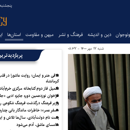
پنجشنبه ۱۵ مرداد ۰۵
نوجوان
دین و اندیشه
فرهنگ و نشر
میهن و مقاومت
استان‌ها
ای
شنبه ۱۷ مهر ۱۴۰۰ - ۰۸:۳۷
پربازدیدتری
تلاقی هنر و ایمان؛ روایت عاشورا در قلب
کرمانشاه
تکمیل فاز دوم کتابخانه مرکزی خرم‌آباد
فراخوان نوزدهمین دوره جایزه ادبی «ج
وزیر فرهنگ درگذشت فرهنگ شکوهی را
«سفرِ عمر»؛ خاطرات ماندگار بانی چناره
پشت نام دولت‌آبادی، سال‌ها تلاش و ا
سامسای عاشق، آدم می‌شود