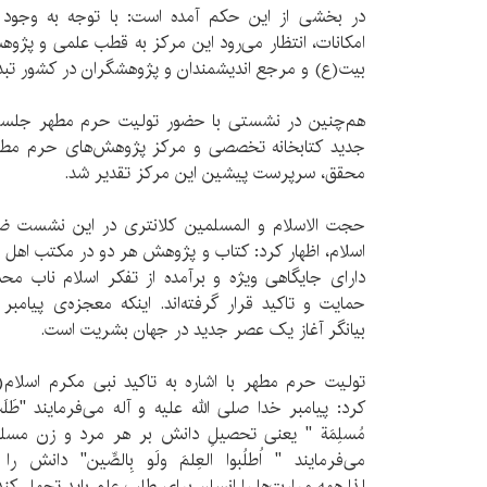
در بخشی از این حکم آمده است: با توجه به وجود نی
امکانات، انتظار می‌رود این مرکز به قطب علمی و پژو
بیت(ع) و مرجع اندیشمندان و پژوهشگران در کشور تب
هم‌چنین در نشستی با حضور تولیت حرم مطهر جلسه مع
جدید کتابخانه تخصصی و مرکز پژوهش‌های حرم مطهر 
محقق، سرپرست پیشین این مرکز تقدیر شد.
حجت الاسلام و المسلمین کلانتری در این نشست ضمن
اسلام، اظهار کرد: کتاب و پژوهش هر دو در مکتب اهل
دارای جایگاهی ویژه و برآمده از تفکر اسلام ناب م
حمایت و تاکید قرار گرفته‌اند. اینکه معجزه‌ی پیام
بیانگر آغاز یک عصر جدید در جهان بشریت است.
تولیت حرم مطهر با اشاره به تاکید نبی مکرم اسلام
کرد: پيامبر خدا صلى الله عليه و آله می‌فرمایند "طَلَبُ ال
مُسلِمَة " یعنی تحصيلِ دانش بر هر مرد و زن مس
می‌فرمایند " اُطلُبوا العِلمَ ولَو بِالصِّين" دان
لذا همه‌ مرارت‌ها را انسان برای طلب علم باید تحمل کند