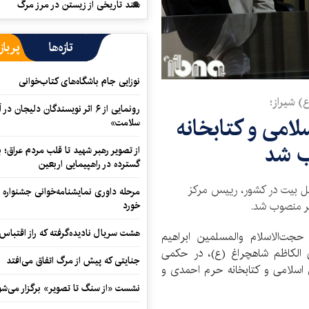
سند تاریخی از زیستن در مرز مرگ
تازه‌ها
پرباز
نوزایی جام باشگاه‌های کتاب‌خوانی
) شیراز؛
رونمایی از ۶ اثر نویسندگان دلیجان
امی و کتابخانه
سلامت»
ب شد
از تصویر رهبر شهید تا قلب مردم عراق؛
گسترده در راهپیمایی اربعین
ل بیت در کشور، رییس مرکز
مرحله داوری نمایشنامه‌خوانی جشنواره 
هر منصوب شد.
خورد
هشت سریال نادیده‌گرفته که راز اقتباس
حجت‌الاسلام والمسلمین ابراهیم
لکاظم شاهچراغ (ع)، در حکمی
جنایتی که پیش از مرگ اتفاق می‌افتد
 اسلامی و کتابخانه حرم احمدی و
نشست «از سنگ تا تصویر» برگزار می‌شو