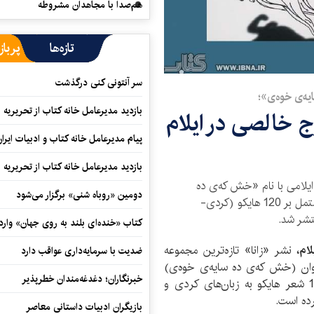
هم‌صدا با مجاهدان مشروطه
تازه‌ها
پرباز
سر آنتونی کنی درگذشت
یه‌ی خوه‌ی»؛
بازدید مدیرعامل خانه کتاب از تحریریه ای
ج خالصی در ایلام
پیام مدیرعامل خانه کتاب و ادبیات ایرا
بازدید مدیرعامل خانه کتاب از تحریریه ای
یلامی با نام «خش که‌ی ده
دومین «روباه شنی» برگزار می‌شود
سایه‌ی خوه‌ی» (رم می‌کند از سایه خودش) مشتمل بر 120 هایکو (کردی-
تشر شد.
کتاب «خنده‌ای بلند به روی جهان» وارد 
لام،
نشر «زانا» تازه‌ترین مجموعه
ضدیت با سرمایه‌داری عواقب دارد
ان (خش که‌ی ده سایه‌ی خوه‌ی)
خبرنگاران؛ دغدغه‌مندان خطرپذیر
(رم می‌کند از سایه خودش) که مشتمل است بر 120 شعر‌ هایکو به زبان‌های کردی و
بازیگران ادبیات داستانی معاصر