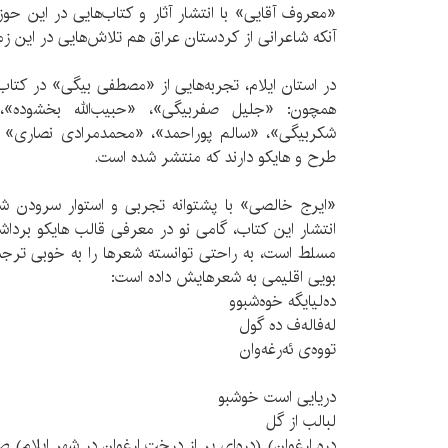
«معروف آقایی» با انتشار آثار و کتاب‌هایی در این حوزه
آنکه شاعرانی از کردستان عراق هم تلاش‌هایی در این زمینه
در استان ایلام، تجربه‌هایی از «مصطفی بیگی» در کتاب 
همچون: «جلیل صفربیگی»، «حبیب‌الله بخشوده
شکربیگی»، «سالم پوراحمد»، «محمدمرادی نصاری» و.
طرح و‌ هایکو دارند که منتشر شده است.
«ایرج خالصی» با پشتوانه تجربی و استوار سرودن شع
انتشار این کتاب، گامی نو در معرفی قالب‌ هایکو بردا
مسلط است، به راحتی توانسته شعرها را به خوبی ترجمه
بویی اقلیمی به شعرهایش داده است:
ده‌لیایگه خوه‌شبوو
له‌فاله‌ف ده گول
تووه‌ی ئه‌رغه‌وان
دریایی است خوشبو
لبالب از گل
دره ارغوان) (دره‌ای پر از درخت ارغوان در شهر ایلام) ص 