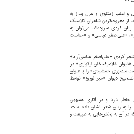
ل و اغلب (مثنوی و غزل و...) به
ند. از معروف‌ترین شاعران کلاسیک
ان کردی سروده‌اند، می‌توان‌ به
وروز»، «علی‌اصغر عباسی» و «حشمت
عار کردی «علی‌اصغر عباسی‌آرام»
 سال 95 و شرح و تصحیح «دیوان غلامرضاخان ارکوازی» در
مت منصوری‌ جمشیدی» را با عنوان
تشر کرده‌اند. تصحیح دیوان «میر نوروز» توسط
 خاطر دارد و در آثاری همچون
را به زبان شعر نشان داده است.
که در آن به بخش‌هایی به طبیعت و