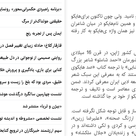
«برنامه راهبردی حکمرانی‌محور» رونما
 نامید. ولی چون تاکنون برای‌هایکو
حقیقتی هولناک‌تر از مرگ
 همین نام‌هایکو در میان شاعران
نیز همان واژه ی‌هایکو به کار رفته
ایمان پس از تجربه رنج
قارقار کلاغ؛ حادثه زیبای تغییر فصل در 
هایکو را کوتاه‌ترین شعر جهان می‌دانند که خاستگاهش کشور ژاپن، در قرن 16 میلادی
روایتی صمیمی از نوجوانی در دل طبیع
کشورمان «احمد شاملو» شاعر بزرگ
اشایی» با ترجمه کتاب «صد‌ هایکوی
کتابی برای بازی، یادگیری و پرورش خل
هستند که به معرفی این سبک شعر
امعه ادبی ایران معرفی کردند. ضمن
خلیق، مردی بود که بلخ را زیست و سرو
وی معاصر است و تالیف و ترجمه
نشست چهارمین سالگرد درگذشت هوشنگ
یکو از خود بر جا گذاشته است.
«بیژن و ثریا» منتشر شد
ز و قابل توجه شکل نگرفته است.
 ارژنگ صحنه»، «علیرضا زرین»،
نشست تخصصی «مشروطه و اندیشه توسع
سی و کردی و لکی داشته‌اند و در
سهم ارزشمند خبرنگاران در ترویج کتابخ
 و زنده‌یادان «جلال ملکشاه» و