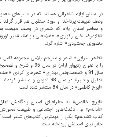
در استان ایلام شاعرانی هستند که در قالب‌های معمو
وصف طبیعت پرداخته‌ و مورد استقبال هم قرار گرفته‌ا
و معاصر استان ایلام که اشعاری در وصف طبیعت به زب
«غلامرضا خان‌ ارکوازی»، «غلامعلی‌ باوانه»، «میر ن
منصوری جمشیدی» اشاره کرد.
«ظاهر سارایی» شاعر و مترجم ایلامی مجموعه کامل اش
را با عنوان (دیوان آرام) در
سال 91 و «محمدجلیل بهادری» شعرهای کردی «حش
«دلیل و دلبر» در سال 98 تدوین و من
«ایرج کاظمی» در سال 84 منتشر شده است.
«ایرج خالصی» به جغرافیای استان زادگاهش تعلق
«شه‌له‌م» و... دغدغه‌های اجتماعی و طبیعت محورش 
کتاب «شه‌‌له‌م» یکی از مهمترین کتاب‌های شاعر است 
جغرافیای استانش پرداخته است.