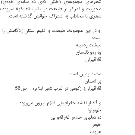
شعرهای مجموعه‌ی (خش که‌ی ده سایه‌ی خوه‌ی) (
محوریت و تمرکز بر طبیعت در قالب «هایکو» سروده شد
شعری با مخاطب به اشتراک خوانش گذاشته است.
او در این مجموعه، طبیعت و اقلیم استان زادگاهش را
است:
میشت زه‌مینه
وه‌ ره‌و ئاسمان
قلاقیران
مشت زمین است
بر آسمان
قلاقیران) (کوهی در غرب شهر ایلام) ص56
و گاه از نقشه جغرافیایی ایلام بیرون می‌رود:
خوه‌راوا
ده ده‌‌لیای خه‌زه‌ر غه‌رقه‌و بی
خوه‌ر
غروب