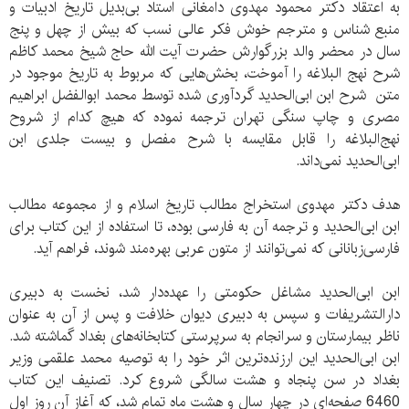
به اعتقاد دکتر محمود مهدوی دامغانی استاد بی‌بدیل تاریخ ادبیات و
منبع شناس و مترجم خوش فکر عالی نسب که بیش از چهل و پنج
سال در محضر والد بزرگوارش حضرت آیت الله حاج شیخ محمد کاظم
شرح نهج البلاغه را آموخت، بخش‌هایی که مربوط به تاریخ موجود در
متن شرح ابن ابی‌الحدید گردآوری شده توسط محمد ابوالفضل ابراهیم
مصری و چاپ سنگی تهران ترجمه نموده که هیچ کدام از شروح
نهج‌البلاغه را قابل مقایسه با شرح مفصل و بیست جلدی ابن
ابی‌الحدید نمی‌داند.
هدف دکتر مهدوی استخراج مطالب تاریخ اسلام و از مجموعه مطالب
ابن ابی‌الحدید و ترجمه آن به فارسی بوده، تا استفاده از این کتاب برای
فارسی‌زبانانی که نمی‌توانند از متون عربی بهره‌مند شوند، فراهم آید.
ابن ابی‌الحدید مشاغل حکومتی را عهده‌دار شد، نخست به دبیری
دارالتشریفات و سپس به دبیری دیوان خلافت و پس از آن به عنوان
ناظر بیمارستان و سرانجام به سرپرستی کتابخانه‌های بغداد گماشته شد.
ابن ابی‌الحدید این ارزنده‌ترین اثر خود را به توصیه محمد علقمی وزیر
بغداد در سن پنجاه و هشت سالگی شروع کرد. تصنیف این کتاب
6460 صفحه‌ای در چهار سال و هشت ماه تمام شد، که آغاز آن روز اول