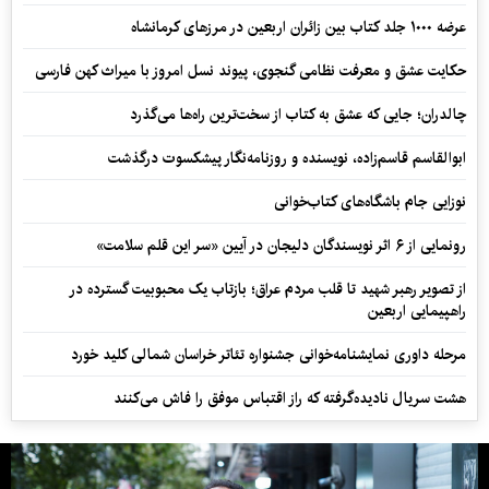
عرضه ۱۰۰۰ جلد کتاب بین زائران اربعین در مرزهای کرمانشاه
حکایت عشق و معرفت نظامی گنجوی، پیوند نسل امروز با میراث کهن فارسی
چالدران؛ جایی که عشق به کتاب از سخت‌ترین راه‌ها می‌گذرد
ابوالقاسم قاسم‌زاده، نویسنده و روزنامه‌نگار پیشکسوت درگذشت
نوزایی جام باشگاه‌های کتاب‌خوانی
رونمایی از ۶ اثر نویسندگان دلیجان در آیین «سر این قلم سلامت»
از تصویر رهبر شهید تا قلب مردم عراق؛ بازتاب یک محبوبیت گسترده در
راهپیمایی اربعین
مرحله داوری نمایشنامه‌خوانی جشنواره تئاتر خراسان شمالی کلید خورد
هشت سریال نادیده‌گرفته که راز اقتباس موفق را فاش می‌کنند