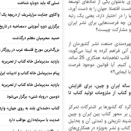
 یک‌میلیارد و 400 میلیون نفری به‌عنوان یکی از نماد‌های توسعه
نسلی که باید دوباره شناخت
خست اقتصاد جهان را به دست آورد،
واکاوی جنایت مزارشریف از دریچه یک 
ا را در اختیار دارد، یعنی یک رتبه
 همکاری 25 ساله ایران و چین چه فرصت‌هایی برای نشر ایران
برگزاری دوره آموزشی «مصاحبه در تاری
رائه و مشارکت چیست؟
حمید محرمیان معلم درگذشت
بهره‌مندی صنعت نشر کشورمان از
بزرگ‌ترین مورخ فلسفه غرب در روزگار م
2 ساله و قرار‌داد‌های آتی فراهم کرده به ایبنا می‌گوید:
«برای رسیدن به مطلوب و تحقق قابل قبول اهداف در قالب تفاهم‌نامه همکاری 25 ساله،
بازدید مدیرعامل خانه کتاب از تحریریه ای
ی کنیم. آیا قوانین موجود فرصت
ا ایجابی؟»
پیام مدیرعامل خانه کتاب و ادبیات ایرا
بازدید مدیرعامل خانه کتاب از تحریریه ای
ور می‌توان از ظرفیت‌های تفاهم‌نامه همکاری 25 ساله ایران و چین، برای افزایش
 کتاب از ملزومات تولید کتاب تا
دومین «روباه شنی» برگزار می‌شود
رد که کشو‌ر‌ها بر اشترکات تمرکز
کتاب «خنده‌ای بلند به روی جهان» وارد 
 بر محور کتاب بین ایران و چین
ضدیت با سرمایه‌داری عواقب دارد
ینه تاریخی و تمدنی آن و به‌دلیل
تاب و نشر به‌ویژه در همکاری‌های