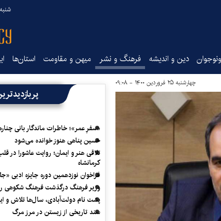
شنبه ۱۷ مرداد ۵
نوجوان
دین و اندیشه
فرهنگ و نشر
میهن و مقاومت
استان‌ها
ای
چهارشنبه ۲۵ فروردین ۱۴۰۰ - ۰۹:۰۸
پربازدیدتری
«سفرِ عمر»؛ خاطرات ماندگار بانی چناره
حسین پناهی هنوز خوانده می‌شود
تلاقی هنر و ایمان؛ روایت عاشورا در قلب
کرمانشاه
فراخوان نوزدهمین دوره جایزه ادبی «ج
وزیر فرهنگ درگذشت فرهنگ شکوهی را
پشت نام دولت‌آبادی، سال‌ها تلاش و ا
سند تاریخی از زیستن در مرز مرگ