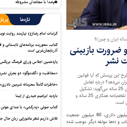
هم‌صدا با مجاهدان مشروطه
تازه‌ها
پرباز
کرامات امام رضا(ع) نیازمند روایت نو
کتاب، محوریت برنامه‌های تابستانی و ف
با چین و ضرورت بازبینی
آذربایجان‌غربی است
ت نشر
یازدهمین اجلاس وزرای فرهنگ بریکس آ
«مخاطب» و «گفت‌وگو» دو بحران نشری
طرح این پرسش که آیا قوانین
ن می‌دهد؟ درباره تعامل
«خاطرات کاملاً محرمانه شرمین نادری»
کتاب‌محور با این کشور در قالب تفاهم‌نامه همکاری 25 ساله می‌گوید: تشکیل
کمیته تخصصی برای تعیین اهداف فرهنگی و کتابی تفاهم‌نامه همکاری 25 ساله و
بازدید ابراهیم حیدری از ایبنا
 است.
کتاب صوتی «پدرکشی» با صدای هوتن ش
گردش اقتصادی 100 میلیون دلاری، 80 میلیون جمعیت
تلاش داریم شعر عاشورایی زبان حال جا
تاب و ده‌ها مولفه دیگر موجب شده