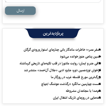
ارسال
پربازدیدترین
«سفرِ عمر»؛ خاطرات ماندگار بانی چنارهای استوار ورودی گرگان
حسین پناهی هنوز خوانده می‌شود
تلاقی هنر و ایمان؛ روایت عاشورا در قلب تکیه‌های تاریخی کرمانشاه
فراخوان نوزدهمین دوره جایزه ادبی «جلال آل‌احمد» منتشر شد
بزرگ‌ترین مورخ فلسفه غرب در روزگار ما
نشست چهارمین سالگرد درگذشت هوشنگ ابتهاج
هم‌صدا با مجاهدان مشروطه
نامه‌هایی در روزهای تاریک اشغال ایران