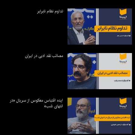
تداوم نظام نابرابر
مصائب نقد ادبی در ایران
ایده اقتباس معکوس از سریال «در
انتهای شب»