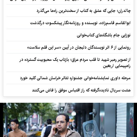
چالدران؛ جایی که عشق به کتاب از سخت‌ترین راه‌ها می‌گذرد
ابوالقاسم قاسم‌زاده، نویسنده و روزنامه‌نگار پیشکسوت درگذشت
نوزایی جام باشگاه‌های کتاب‌خوانی
رونمایی از ۶ اثر نویسندگان دلیجان در آیین «سر این قلم سلامت»
از تصویر رهبر شهید تا قلب مردم عراق؛ بازتاب یک محبوبیت گسترده در
راهپیمایی اربعین
مرحله داوری نمایشنامه‌خوانی جشنواره تئاتر خراسان شمالی کلید خورد
هشت سریال نادیده‌گرفته که راز اقتباس موفق را فاش می‌کنند