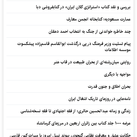
بررسی و نقد کتاب «استراتژی کلان ایران» در کتابفروشی دبا
عمارت مسعودیه؛ کتابخانه انجمن معارف
چند خاطره خواندنی از جنگ به انتخاب احمد دهقان
پیام تسلیت وزیر فرهنگ در پی درگذشت ابوالقاسم قاسم‌زاده پیشکسوت
موسسه اطلاعات
روایتی میان‌رشته‌ای از بحران طبیعت در قاب هنر
مواجهه با دیگری
بحران اخلاق و جنون قدرت
نامه‌هایی در روزهای تاریک اشغال ایران
زندگی و زمانه عبدالحسین حائری؛ از فقهِ اجتهادی تا فقهِ نسخه‌شناسی
عرضه ۱۰۰۰ جلد کتاب بین زائران اربعین در مرزهای کرمانشاه
حکایت عشق و معرفت نظامی گنجوی، پیوند نسل امروز با میراث کهن فارسی