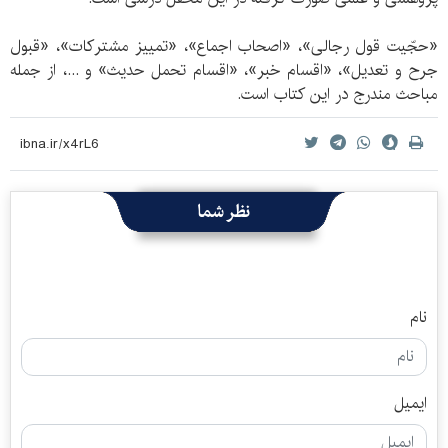
«حجّیت قول رجالی»، «اصحاب اجماع»، «تمییز مشترکات»، «قبول
جرح و تعدیل»، «اقسام خبر»، «اقسام تحمل حدیث» و ...، از جمله
مباحث مندرج در این کتاب است.
نظر شما
نام
ایمیل