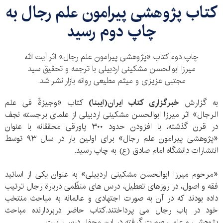
​کتاب پژوهشی پیرامون علم رجال به
چاپ دوم رسید
چاپ دوم کتاب «پژوهشی پیرامون علم رجال» اثر آیت الله
میرزا ابوالحسن مشکینی اردبیلی با ترجمه و تحقیق سید
مجتبی عزیزی و میثم مطیعی روانه بازار نشر شد.
به گزارش
خبرگزاری کتاب ایران(ایبنا)
کتاب «وجیزةٌ فی علم
الرجال» اثر میرزا ابوالحسن مشکینی اردبیلی از علمای برجسته نجف
در قرن گذشته، با افزودن حدود ۳۰۰ پاورقی محققانه با عنوان
«پژوهشی پیرامون علم رجال» برای اولین بار در سال ۹۳ توسط
انتشارات دانشگاه امام صادق (ع) به چاپ رسید.
«مرحوم میرزا ابوالحسن مشکینی اردبیلی» به عنوان یکی از اساتید
فقه و اصول، در روزهای تعطیل، درس های منظّمی دربارة رجال ترتیب
داده بودند که در آن به صورت اجتهادی و عالمانه به مباحث منتخب
خود در باب رجال می پرداختند.کتاب حاضر دربردارنده مباحث
پژوهشی و علمی صورت گرفته در این محفل درسی است.