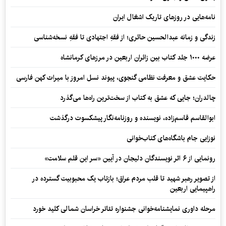
نامه‌هایی در روزهای تاریک اشغال ایران
زندگی و زمانه عبدالحسین حائری؛ از فقهِ اجتهادی تا فقهِ نسخه‌شناسی
عرضه ۱۰۰۰ جلد کتاب بین زائران اربعین در مرزهای کرمانشاه
حکایت عشق و معرفت نظامی گنجوی، پیوند نسل امروز با میراث کهن فارسی
چالدران؛ جایی که عشق به کتاب از سخت‌ترین راه‌ها می‌گذرد
ابوالقاسم قاسم‌زاده، نویسنده و روزنامه‌نگار پیشکسوت درگذشت
نوزایی جام باشگاه‌های کتاب‌خوانی
رونمایی از ۶ اثر نویسندگان دلیجان در آیین «سر این قلم سلامت»
از تصویر رهبر شهید تا قلب مردم عراق؛ بازتاب یک محبوبیت گسترده در
راهپیمایی اربعین
مرحله داوری نمایشنامه‌خوانی جشنواره تئاتر خراسان شمالی کلید خورد