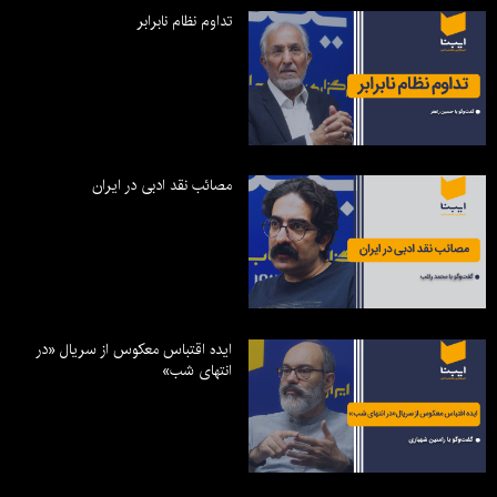
تداوم نظام نابرابر
مصائب نقد ادبی در ایران
ایده اقتباس معکوس از سریال «در
انتهای شب»