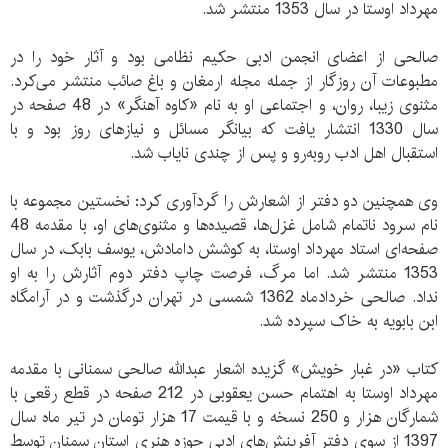
مهرداد اوستا در سال 1353 منتشر شد.
صالحی از اعضای انجمن ادبی حکیم نظامی بود و آثار خود را در
مطبوعات آن روزگار از جمله مجله ارمغان و باغ صائب منتشر می‏‌کرد.
مثنوی زیبا، روان، و اجتماعی او به نام «کاوه آهنگر» در 48 صفحه در
سال 1330 انتشار یافت که بیانگر مسائل و نیازهای روز بود و با
استقبال اهل ادب روبه‏‌رو و پس از چندی نایاب شد.
وی همچنین دو دفتر از اشعارش را گردآوری کرد: نخستین مجموعه با
نام سرود ناتمام شامل غزل‏‌ها، ‏قصیده‏‌ها و مثنوی‏‌های او، با مقدمه‏ 48
صفحه‌‏ای استاد مهرداد اوستا، به کوشش دامادش، یوسف بابک، در سال
1353 منتشر شد. اما مرگ، فرصت چاپ دفتر دوم آثارش را به او
نداد. صالحی خردادماه 1362 شمسی در تهران درگذشت و در آرامگاه
ابن بابویه به خاک سپرده شد.
کتاب «در غبار خویش» گزیده اشعار عبدالله صالحی سمنانی با مقدمه
مهرداد اوستا به اهتمام حسن یعقوبی در 212 صفحه در قطع رقعی با
شمارگان هزار و 250 نسخه و با قیمت 17 هزار تومان در تیر ماه سال
1397 از سوی دفتر آفرینش‌های ادبی حوزه هنری استان سمنان توسط