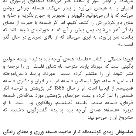
می‌شود از نوعی شور و شعف خبر می‌دهد؛ کنجکاوی پرشوری که
آدمیان را به هیجان می‌آورد و بیدار می‌کند. فلسفه چراغی روشن
می‌کند که با آن می‌توانیم دقیق‌تر و عمیق‌تر به جهان بنگریم و جذبه و
غنای باورنکردنی‌اش را کشف کنیم. اما اگر فلسفه با حیرت از معنای
زندگی آغاز می‌شود، پس بیش از آن که به خورشیدی شبیه باشد که
بناست سر برآورد، به ابری می‌ماند که از بالای سرمان در حال گذر
است...»
این‌ها جملاتی از کتاب «فلسفه: همه‌ی آن‌چه باید بدانید» نوشته جولین
باگینی است که مهرداد پارسا مترجم نام‌آشنای فلسفه آن را ترجمه و
نشر شوند آن را منتشر کرده است.
مهرداد پارسا، دانش‌آموخته
لیسانس فلسفه، فوق لیسانس فلسفه غرب از ایران و دکتری فلسفه
فمینیسم از ایتالیا است. او از سال 1385 کار پژوهش و ترجمه آثار
فلسفی را آغاز کرده و عمده حوزه‌های پژوهشی مورد علاقه‌اش فلسفه
قاره‌ای، فلسفه سینما، فلسفه فمینیسم، روانکاوی و... است. با او
درباره «فلسفه: همه‌ی آن‌چه باید بدانید» گفت‌وگویی داشتیم که
مشروح آن را می‌خوانید:
فیلسوفان زیادی کوشیده‌اند تا از ماهیت فلسفه ورزی و معنای زندگی