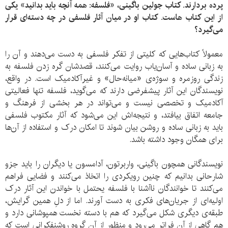
پرده بردارند. کتاب جولین باگینی، «فلسفه: همه آنچه باید بدانید» یکی
از این کتاب هاست. کتاب او در میان آثار فلسفی در چه دسته‌ای قرار
می‌گیرد؟
معمولاً کتاب‌هایی که کلیتی از تفکر فلسفی به دست می‌دهند و آن را
به زبانی ساده و آسان‌یاب روایت می‌کنند، قصدشان گره زدن فلسفه به
زندگی روزمره و سوژه‌ی «میانه‌حال» و غیرآکادمیک است. در واقع،
نویسندگان این آثار پیشفرضی دارند که می‌گوید، فلسفه تنها فعالیتی
آکادمیک و تخصصی نیست و می‌تواند در هر بخشی از فرهنگ و
جامعه اتفاق بیافتد، و نتیجه‌اش این می‌شود که آثار مکتوب فلسفی
باید به زبانی ساده و روشن بیان شوند تا امکان درک و استفاده از آن‌ها
برای همگان وجود داشته باشد.
نویسندگانی همچون باگینی، واربرتون، آدامسون یا دیگران را باید جزو
شارحانی بدانیم که چنین رویکردی را اتخاذ می‌کنند و فضایی فراهم
می‌کنند تا خوانندگان ناآشنا با فلسفه یحتمل با خواندن این آثار درک
اولیه‌ای از جریان‌های فکری به دست ‌آورند. اما از دلِ همین گرایش،
طبقه‌ی دیگری شکل می‌گیرد که هم با دسته‌ نخست همپوشانی دارد و
هم گاهی از آن فراتر می‌رود و منظور از آن گروه روشنفکرانی است که