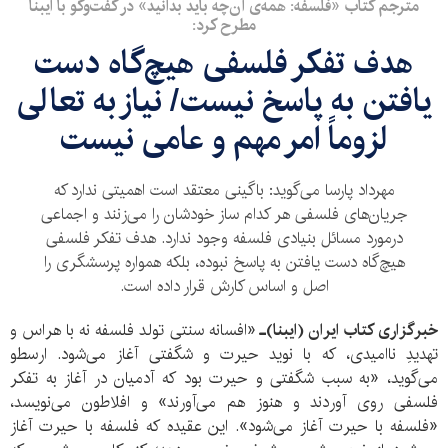
مترجم کتاب «فلسفه: همه‌ی آن‌چه باید بدانید» در گفت‌وگو با ایبنا
مطرح کرد:
هدف تفکر فلسفی هیچ‌گاه دست
یافتن به پاسخ نیست/ نیاز به تعالی
لزوماً امر مهم و عامی نیست
مهرداد پارسا می‌گوید: باگینی معتقد است اهمیتی ندارد که
جریان‌های فلسفی هر کدام ساز خودشان را می‌زنند و اجماعی
درمورد مسائل بنیادی فلسفه وجود ندارد. هدف تفکر فلسفی
هیچ‌گاه دست یافتن به پاسخ نبوده، بلکه همواره پرسشگری را
اصل و اساس کارش قرار داده است.
خبرگزاری کتاب ایران (ایبنا)ـ «
افسانه سنتی تولد فلسفه نه با هراس و
تهدیدِ ناامیدی، که با نوید حیرت و شگفتی آغاز می‌شود. ارسطو
می‌گوید، «به سبب شگفتی و حیرت بود که آدمیان در آغاز به تفکر
فلسفی روی آوردند و هنوز هم می‌آورند» و افلاطون می‌نویسد،
«فلسفه با حیرت آغاز می‌شود». این عقیده که فلسفه با حیرت آغاز