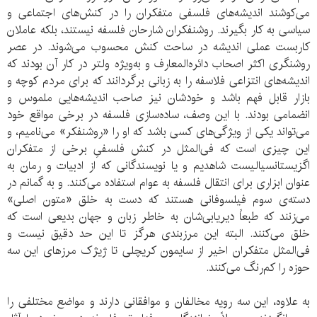
می‌کوشند اندیشه‌های فلسفی متفکران را در کنش‌های اجتماعی و
سیاسی به کار بگیرند. روشنفکران شارحان فلسفه نیستند، بلکه عاملان
کاربست عملی اندیشه در ساحت کنش محسوب می‌شوند. در عصر
روشنگری اکثر اصحاب دائره‌المعارف و به‌ویژه ولتر در کار آن بودند که
اندیشه‌های انتزاعی فلاسفه را به زبانی برگردانند که برای مردم کوچه و
بازار قابل فهم باشد و خودشان نیز صاحب اندیشه‌هایی ملموس و
انضمامی بودند. با این وصف، ساده‌سازی فلسفه در برخی مواقع خود
می‌تواند یکی از ویژگی‌های کسی باشد که او را «روشنفکر» می‌نامیم، و
این چیزی است که فی‌المثل در کنش فلسفیِ برخی از متفکران
اگزیستانسیالیست شاهدیم و یا نویسندگانی که از ادبیات و رمان به
عنوان ابزاری برای انتقال فلسفه به عوام استفاده می‌کنند. و به گمانم در
دسته‌ی سوم فیلسوفانی هستند که دست به خلق «متون اصلی»
می‌زنند که طبعاً دیریابی‌شان به خاطر زبان و جهان بدیعی است که
خلق می‌کنند. البته این مرزبندی هرگز تا این حد دقیق نیست و
فی‌المثل متفکران اخیر از سایمون کریچلی تا ژیژک مرزهای این سه
حوزه را کم‌رنگ می‌کنند.
به علاوه، این سه رویه مخالفان و موافقانی دارند و مواضع مختلفی را