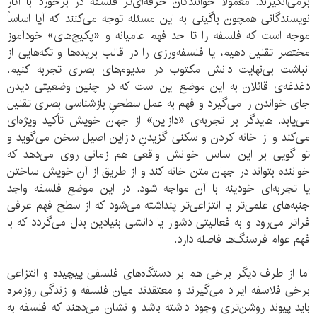
برمی‌انگیزند. معمولاً خوانندگان حرفه‌ای‌تر فلسفه در برخورد با آثار
نویسندگانی همچون باگینی به این مسئله توجه می‌کنند که آیا اساساً
موجه است که فلسفه را تا حد فهم عامیانه و «پکیج‌های» خودآموز
مختصر تقلیل دهیم، یا فلسفه‌ورزی را در قالب بریده‌ها و تکه‌هایی از
انباشت بی‌نهایت دانش مکتوب در مدیوم‌های بصری تجربه کنیم.
دغدغه‌ی قائلان به این موضع این است که در چنین وضعیتی دیدن
جای خواندن را می‌گیرد و فهم به عمل سطحیِ بازشناسی بصری تقلیل
می‌یابد. هایدگر بر تجربه‌ی «دازاین» از جهان خویش تأکید ویژه‌ای
می‌کند و از خانه کردن و سکنی گزیدنِ دازاین اصیل سخن می‌گوید و
تو گویی بر این اساس خوانش واقعی هم زمانی روی می‌دهد که
خواننده بتواند در جهان متن خانه کند و از طریق از آنِ خویش ساختن
یا تجربه‌ای خودینه با آن مواجه شود. در این موضع فلسفه واجد
جنبه‌های علمی‌تر یا انتزاعی‌تر پنداشته می‌شود که از سطح فهم عرفی
فراتر می‌رود و به فعالیتی دشوار یا دانشی بنیادین بدل می‌گردد که با
فهم عوام فرسنگ‌ها فاصله دارد.
اما از طرف دیگر برخی هم بر دستگاه‌های فلسفی پیچیده و انتزاعی
برخی فلاسفه ایراد می‌گیرند و معتقدند میان فلسفه و زندگی روزمره
باید پیوند روشن‌تری وجود داشته باشد و نشان می‌دهند که فلسفه به