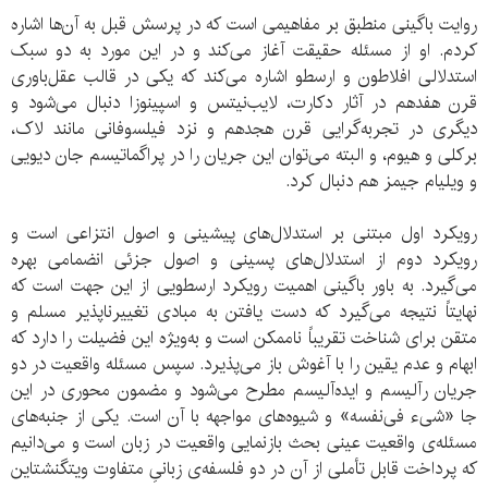
روایت باگینی منطبق بر مفاهیمی است که در پرسش قبل به آن‌ها اشاره
کردم. او از مسئله‌ حقیقت آغاز می‌کند و در این مورد به دو سبک
استدلالی افلاطون و ارسطو اشاره می‌کند که یکی در قالب عقل‌باوری
قرن هفدهم در آثار دکارت، لایب‌نیتس و اسپینوزا دنبال می‌شود و
دیگری در تجربه‌گرایی قرن هجدهم و نزد فیلسوفانی مانند لاک،
برکلی و هیوم، و البته می‌توان این جریان را در پراگماتیسم جان دیویی
و ویلیام جیمز هم دنبال کرد.
رویکرد اول مبتنی بر استدلال‌های پیشینی و اصول انتزاعی است و
رویکرد دوم از استدلال‌های پسینی و اصول جزئی انضمامی بهره
می‌گیرد. به باور باگینی اهمیت رویکرد ارسطویی از این جهت است که
نهایتاً نتیجه می‌گیرد که دست یافتن به مبادی تغییرناپذیر مسلم و
متقن برای شناخت تقریباً ناممکن است و به‌ویژه این فضیلت را دارد که
ابهام و عدم یقین را با آغوش باز می‌پذیرد. سپس مسئله‌ واقعیت در دو
جریان رآلیسم و ایده‌آلیسم مطرح می‌شود و مضمون محوری در این
جا «شیء فی‌نفسه» و شیوه‌های مواجهه با آن است. یکی از جنبه‌های
مسئله‌ی واقعیت عینی بحث بازنمایی واقعیت در زبان است و می‌دانیم
که پرداخت قابل تأملی از آن در دو فلسفه‌ی زبانیِ متفاوت ویتگنشتاین