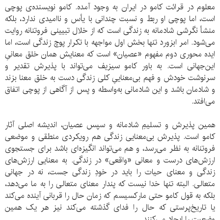
معلوم در قرائت کامو در ایران به وجود آمده. کامو نویسنده‌ی پوچی
است، اما پوچی او ربط و نسبت چندانی با یأس و ناامیدی ندارد، بلکه
منشأ نگرشی شادمانه به زندگی است که از خلال تبیینی فروتنانه روایت
می‌شود. امر ابزورد تنها بخش اول مواجهه با تکرار پوچ زندگی است، اما
ایده‌ محوری دوم مفهوم «عصیان» است که معنایش همان خلق معانیِ
این‌جهانی است. به باور کامو سیزیف می‌تواند با پذیرش تقدیر و
سرنوشت خودش و فهم بی‌معناییِ کلی زندگی دست به خلق معنا بزند
و شادمان باشد و این شادمانی به‌واسطه‌ و پس از آگاهی از پوچی اتفاق
می‌افتد.
همین پذیرش و تسلیمِ شادمانه و سپس عصیان، اندیشه‌ اصلی آثار
کامو است. پذیرش بی‌معنایی زندگی هم رویکردی منطقی و موضعی
فروتنانه به نظر می‌رسد، و هم می‌تواند انگیزه‌ای باشد برای جستجوی
ارزش‌های درست و معانی «واقعی» در زندگی. به معنایی ارزش‌های
زندگی و معنای حیات را باید در خودِ زندگی جست، نه در جهانی
متعالی. البته تنها خدا نیست که پندار معنای متعالی را به ما می‌دهد،
بلکه به قول کامو حتی مارکسیسم که زمان حال را قربانی آینده می‌کند
یا تاریخ‌پرستی که حال را فدای گذشته می‌کند نیز هر یک همین
وضعیت را ایجاد می‌کنند.