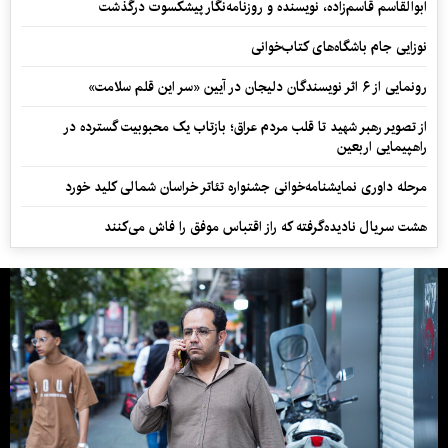
ابوالقاسم قاسم‌زاده، نویسنده و روزنامه‌نگار پیشکسوت درگذشت
نوزایی جام باشگاه‌های کتاب‌خوانی
رونمایی از ۶ اثر نویسندگان دلیجان در آیین «سر این قلم سلامت»
از تصویر رهبر شهید تا قلب مردم عراق؛ بازتاب یک محبوبیت گسترده در
راهپیمایی اربعین
مرحله داوری نمایشنامه‌خوانی جشنواره تئاتر خراسان شمالی کلید خورد
هشت سریال نادیده‌گرفته که راز اقتباس موفق را فاش می‌کنند