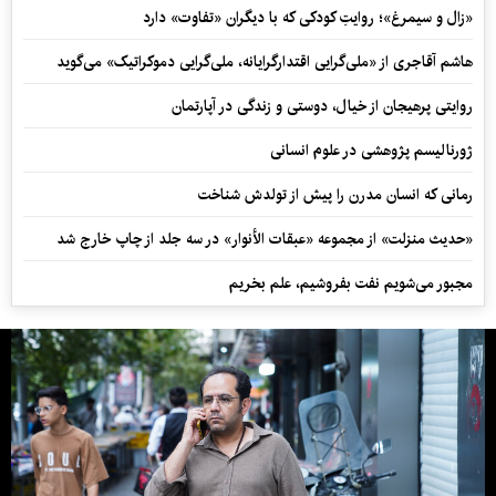
«زال و سیمرغ»؛ روایتِ کودکی که با دیگران «تفاوت» دارد
هاشم آقاجری از «ملی‌گرایی اقتدارگرایانه، ملی‌گرایی دموکراتیک» می‌گوید
روایتی پرهیجان از خیال، دوستی و زندگی در آپارتمان
ژورنالیسم پژوهشی در علوم انسانی
رمانی که انسان مدرن را پیش از تولدش شناخت
«حدیث منزلت» از مجموعه «عبقات الأنوار» در سه جلد از چاپ خارج شد
مجبور می‌شویم نفت بفروشیم، علم بخریم