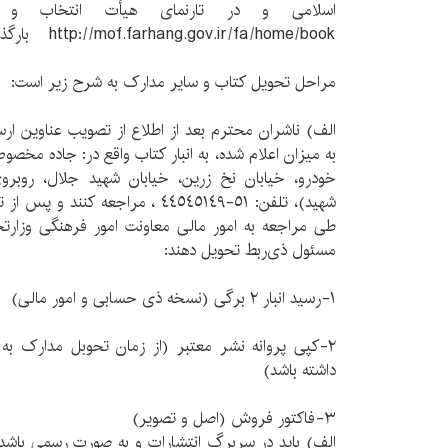
اسلامی و در تارنمای هیأت انتخاب 
http://mof.farhang.gov.ir/fa/home/book بارگذاری شده است.
مراحل تحویل کتاب و سایر مدارک به شرح زیر است:
الف) ناشران محترم بعد از اطلاع از تصویب عناوین ار
خودرو، خیابان نخ زرین، خیابان شهید جلال، روبرو
شهید)، تلفن: ٥١-٤٤٥٤٥١٤٩ ، مراجعه ک
مسئول ذی‌ربط تحویل دهند:
١-رسید انبار ٢ برگی (نسخه ذی حسابی و امور مالی)
٢-کپی پروانه نشر معتبر (از زمان تحوبل مدارک به 
داشته باشد)
٣-فاکتور فروش (اصل و تصویر)
الف) باید در سربرگ انتشارات و به صورت رسمی باشد 