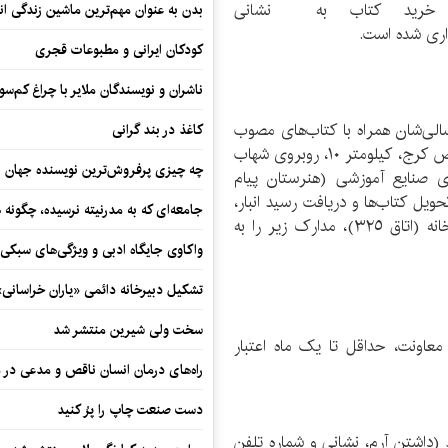
و خرید کتاب به نشانی
بدن به عنوان مهم‌ترین ماشین زندگی ان
کودکان ایرانی و مطبوعات قجری
ناشران و نویسندگان ملایر با چراغ کم‌س
سالی‌شان همراه با کتاب‌های مصوب
کاغذ در بند گرانی
به میزان اعلام شده، به انبار کتاب واقع در: جاده مخصوص کرج، کیلومتر ١٠، روبروی شهاب
چه چیزی پرفروش‌ترین نویسنده جهان را
ی صنایع آموزشی (هنرستان پیام
نند و پس از تحویل کتاب‌ها و دریافت رسید انبار،
جامعه‌ای که به مدرنیته نرسیده، چگونه 
طی مراجعه به امور مالی معاونت امور فرهنگی وزارتخانه (اتاق ٣٢٥)، مدارک زیر را به
واکاوی جایگاه ادبی و ویژگی‌های سبکی
تشکیل دبیرخانه دائمی «یاران خراسانی
سخت ولی شیرین منتشر شد
معاونت، حداقل تا یک ماه اعتبار
راه‌های درمان انسان ناقص و مدعی در 
دست صنعت چاپ را پرُ کنید
(داشتن آرم، نشانی و شماره تلفن