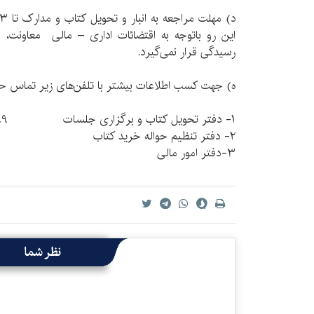
این رو باتوجه به اقتضائات اداری – مالی معاونت، 
رسیدگی قرار نمی‌گیرد.
ه) جهت کسب اطلاعات بیشتر با تلفن‌های زیر تماس ح
١- دفتر تحویل کتاب و برگزاری جلسات ٣٨٥١٣٠٤٩
٢- دفتر تنظیم حواله خرید کتاب ٣٨٥١٢٨٥٠
٣-دفتر امور مالی ٣٨٥١٢٩٩٤
نظر شما