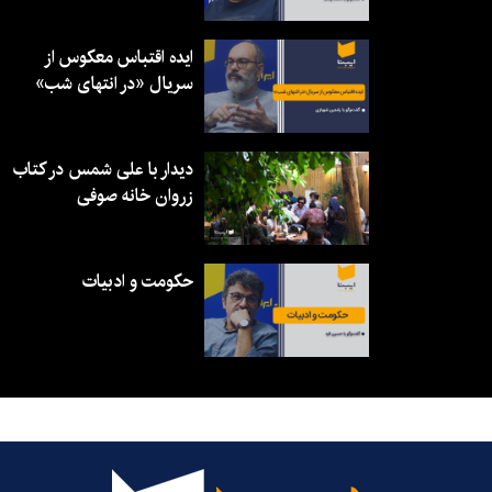
ایده اقتباس معکوس از
سریال «در انتهای شب»
دیدار با علی شمس در کتاب
زروان خانه صوفی
حکومت و ادبیات