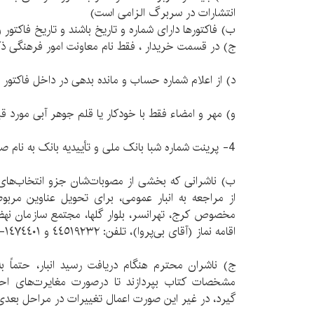
انتشارات در سربرگ الزامی است)
ب) فاکتورها دارای شماره و تاریخ باشند و تاریخ فاکتور و 
ج) در قسمت خریدار ، فقط نام معاونت امور فرهنگی ذک
د) از اعلام شماره حساب و مانده بدهی در داخل فاکتور 
و) مهر و امضاء فقط با خودکار یا قلم جوهر آبی مورد ق
4- پرینت شماره شبا بانک ملی و تأییدیه بانک به نام صاحب پروانه نشر یا انتشارات
ب) ناشرانی که بخشی از مصوبات‌شان جزو انتخاب‌ها
از مراجعه به انبار عمومی، برای تحویل عناوین مربوطه،
مخصوص کرج، تهرانسر، بلوار گلها، مجتمع سازمان نهض
اقامه نماز (آقای بی‌پروا)، تلفن: ٤٤٥١٩٢٣٢ و ١٤٧٤٤٠١-٠٩١٢ مراجعه کنند.
ج) ناشران محترم هنگام دریافت رسید انبار، حتماً ب
مشخصات کتاب بپردازند تا درصورت مغایرت‌های احت
گیرد، در غیر این صورت اعمال تغییرات در مراحل بعدی