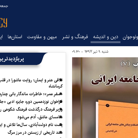
جمعه ۱۶ مرداد ۰۵
نوجوان
دین و اندیشه
فرهنگ و نشر
میهن و مقاومت
استان‌ها
ای
شنبه ۹ تیر ۱۳۹۷ - ۰۹:۳۰
پربازدیدتری
تلاقی هنر و ایمان؛ روایت عاشورا در قلب
کرمانشاه
«سفرِ عمر»؛ خاطرات ماندگار بانی چناره
فراخوان نوزدهمین دوره جایزه ادبی «ج
وزیر فرهنگ درگذشت فرهنگ شکوهی را
سامسای عاشق، آدم می‌شود
پشت نام دولت‌آبادی، سال‌ها تلاش و ا
سند تاریخی از زیستن در مرز مرگ