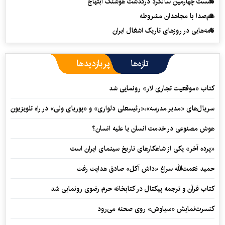
نشست چهارمین سالگرد درگذشت هوشنگ ابتهاج
هم‌صدا با مجاهدان مشروطه
نامه‌هایی در روزهای تاریک اشغال ایران
تازه‌ها
پربازدیدها
کتاب «موقعیت تجاری لار» رونمایی شد
سریال‌های «مدیر مدرسه»،«رئیسعلی دلواری» و «پوریای ولی» در راه تلویزیون
هوش مصنوعی در خدمت انسان یا علیه انسان؟
«پرده آخر» یکی از شاهکارهای تاریخ سینمای ایران است
حمید نعمت‌‏الله سراغ «داش آکل» صادق هدایت رفت
کتاب قرآن و ترجمه پیکتال در کتابخانه حرم رضوی رونمایی شد
کنسرت‌نمایش «سیاوش» روی صحنه می‌رود