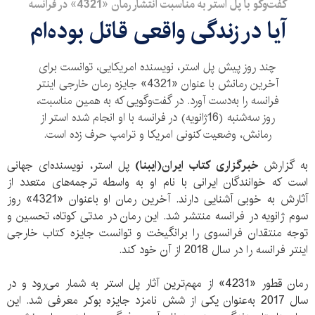
گفت‌و‌گو با پل استر به مناسبت انتشار رمان «4321» در فرانسه
آیا در زندگی واقعی قاتل بوده‌ام
چند روز پیش پل استر، نویسنده امریکایی، توانست برای
آخرین رمانش با عنوان «4321» جایزه رمان خارجی اینتر
فرانسه را به‌دست آورد. در گفت‌و‌گویی که به همین مناسبت،
روز سه‌شنبه (16ژانویه) در فرانسه با او انجام شده استر از
رمانش، وضعیت کنونی امریکا و ترامپ حرف زده است.
به گزارش
خبرگزاری کتاب ایران(ایبنا)
پل استر، نویسنده‌ای جهانی
است که خوانندگان ایرانی با نام او به واسطه ترجمه‌های متعدد از
آثارش به خوبی آشنایی دارند. آخرین رمان او باعنوان «4321» روز
سوم ژانویه در فرانسه منتشر شد. این رمان در مدتی کوتاه، تحسین و
توجه منتقدان فرانسوی را برانگیخت و توانست جایزه کتاب خارجی
اینتر فرانسه را در سال 2018 از آن خود کند.
رمان قطور «4231» از مهم‌ترین آثار پل استر به شمار می‌رود و در
سال 2017 به‌عنوان یکی از شش نامزد جایزه بوکر معرفی شد. این