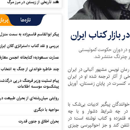
سند تاریخی از زیستن در مرز مرگ
تازه‌ها
پرباز
 بازار کتاب ایران
پیکر ابوالقاسم قاسم‌زاده به سمت منزل
بررسی و نقد کتاب «استراتژی کلان ایران
 و در دوران حکومت کمونیستی
شر چترنگ منتشر شد.
عمارت مسعودیه؛ کتابخانه انجمن معار
رمان نویس مشهور آلبانی در ایران
چند خاطره خواندنی از جنگ به انتخاب 
ی از آثار ترجمه شده او در ایران
پیام تسلیت وزیر فرهنگ در پی درگذشت ا
 کنسرت در پایان زمستان، آوریل
پیشکسوت موسسه اطلاعات
روایتی میان‌رشته‌ای از بحران طبیعت در
انندگان پیگیر ادبیات بی‌شک با
مواجهه با دیگری
ه در چه شرایط دشوار و با چه
قلم‌زده و کتاب نوشته است؛ در
بحران اخلاق و جنون قدرت
ی تلفن کند و جز احوالپرسی چیزی