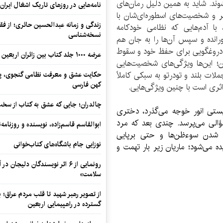
وند. شاید به همین دلیل رمان‌های
نامه‌هایی در روزهای تاریک اشغال ایران
صر و شخصیت‌های اسطوره‌ای‌شان با
زندگی و زمانه عبدالحسین حائری؛ از فقهِ
با آدم‌هایی که نظامی خودکامه
نسخه‌شناسی
انده و سپس آن‌ها را به جان هم
 دروغگویی برای حفظ خود و سقوط
عرضه ۱۰۰۰ جلد کتاب بین زائران اربعین در مرزهای کرمانشاه
ن؛ این‌ها ویژگی‌های شخصیت‌هایی
ملات بلند و تودرتو به سبکی کاملاً
حکایت عشق و معرفت نظامی گنجوی، پیو
کهن فارسی
اثری است با چنین ویژگی‌هایی.
چالدران؛ جایی که عشق به کتاب از سخت‌ت
یستی انور خوجه می‌گذرد، دختری
ؤالی می‌پرسد. چندی بعد که مرد
ابوالقاسم قاسم‌زاده، نویسنده و روزنا
ه شدن سوءظن‌ها و حتی برپایی
نوزایی جام باشگاه‌های کتاب‌خوانی
ده می‌شود؛ ماریان زیر بار تهمت و
رونمایی از ۶ اثر نویسندگان دلیجان
سلامت»
از تصویر رهبر شهید تا قلب مردم عراق؛
گسترده در راهپیمایی اربعین