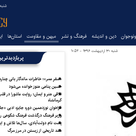
شنبه ۱۷ مرداد ۵
نوجوان
دین و اندیشه
فرهنگ و نشر
میهن و مقاومت
استان‌ها
ای
شنبه ۳۰ اردیبهشت ۱۳۹۶ - ۱۰:۵۲
پربازدیدتری
«سفرِ عمر»؛ خاطرات ماندگار بانی چناره
حسین پناهی هنوز خوانده می‌شود
تلاقی هنر و ایمان؛ روایت عاشورا در قلب
کرمانشاه
فراخوان نوزدهمین دوره جایزه ادبی «ج
وزیر فرهنگ درگذشت فرهنگ شکوهی را
پشت نام دولت‌آبادی، سال‌ها تلاش و ا
سند تاریخی از زیستن در مرز مرگ