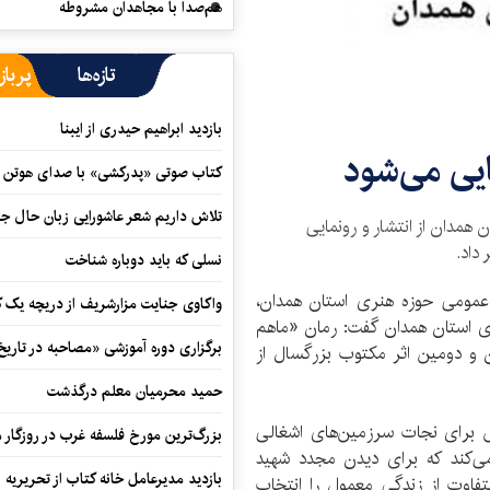
هم‌صدا با مجاهدان مشروطه
تازه‌ها
پرباز
بازدید ابراهیم حیدری از ایبنا
یی می‌شود
کتاب صوتی «پدرکشی» با صدای هوتن ش
تلاش داریم شعر عاشورایی زبان حال جا
مدان از انتشار و رونمایی
داد.
نسلی که باید دوباره شناخت
عمومی حوزه هنری استان همدان،
واکاوی جنایت مزارشریف از دریچه یک 
ی استان همدان گفت: رمان «ماهم
برگزاری دوره آموزشی «مصاحبه در تاری
 و دومین اثر مکتوب بزرگسال از
حمید محرمیان معلم درگذشت
ش برای نجات سرزمین‌های اشغالی
بزرگ‌ترین مورخ فلسفه غرب در روزگار م
را بازگو می‌کند که برای دیدن مجدد شهید
بازدید مدیرعامل خانه کتاب از تحریریه ای
تفاوت از زندگی معمول را انتخاب