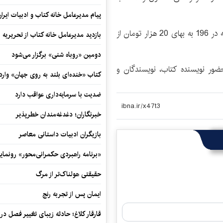
پیام مدیرعامل خانه کتاب و ادبیات ایرا
کتاب «ماهم هستیم» با شمارگان یک‌هزار و 100 نسخه در 196 به بهای 20 هزار تومان از
بازدید مدیرعامل خانه کتاب از تحریریه ای
دومین «روباه شنی» برگزار می‌شود
ضور نویسنده کتاب، نویسندگان و
کتاب «خنده‌ای بلند به روی جهان» وارد 
ضدیت با سرمایه‌داری عواقب دارد
خبرنگاران؛ دغدغه‌مندان خطرپذیر
بازیگران ادبیات داستانی معاصر
«برنامه راهبردی حکمرانی‌محور» رونما
حقیقتی هولناک‌تر از مرگ
ایمان پس از تجربه رنج
قارقار کلاغ؛ حادثه زیبای تغییر فصل در 