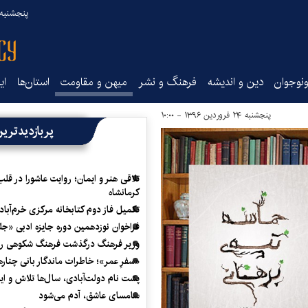
پنجشنبه ۱۵ مرداد ۰۵
نوجوان
دین و اندیشه
فرهنگ و نشر
میهن و مقاومت
استان‌ها
ای
پنجشنبه ۲۴ فروردین ۱۳۹۶ - ۱۰:۰۰
پربازدیدتری
تلاقی هنر و ایمان؛ روایت عاشورا در قلب
کرمانشاه
تکمیل فاز دوم کتابخانه مرکزی خرم‌آباد
فراخوان نوزدهمین دوره جایزه ادبی «ج
وزیر فرهنگ درگذشت فرهنگ شکوهی را
«سفرِ عمر»؛ خاطرات ماندگار بانی چناره
پشت نام دولت‌آبادی، سال‌ها تلاش و ا
سامسای عاشق، آدم می‌شود