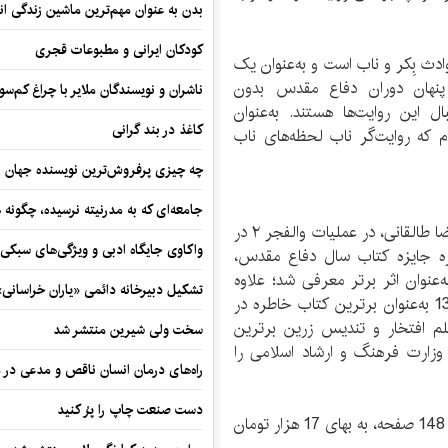
بدن به عنوان مهم‌ترین ماشین زندگی ان
کودکان ایرانی و مطبوعات قجری
دث بِکر و ناب است و به‌عنوان یک
ی پنهان دوران دفاع مقدس بدون
ناشران و نویسندگان ملایر با چراغ کم‌س
 این روایت‌ها هستند. به‌عنوان
کاغذ در بند گرانی
 که روایت‌گر ناب لحظه‌های ناب
چه چیزی پرفروش‌ترین نویسنده جهان را
جامعه‌ای که به مدرنیته نرسیده، چگونه 
کتاب «حماسه تپه‌ برهانی» شامل خاطرات سید حمیدرضا طالقانی، در عملیات والفجر ۲ در
واکاوی جایگاه ادبی و ویژگی‌های سبکی
ستین دوره جایزه کتاب سال دفاع مقدس،
نوان اثر برتر معرفی شد؛ علاوه
تشکیل دبیرخانه دائمی «یاران خراسانی
براین کتاب در جشنواره «ادبیات پایداری» در سال 1379 به‌عنوان برترین کتاب خاطره در
م افتخار و تندیس زرین برترین
سخت ولی شیرین منتشر شد
وزارت فرهنگ و ارشاد اسلامی را
راه‌های درمان انسان ناقص و مدعی در 
دست صنعت چاپ را پرُ کنید
کتاب «حماسه تپه‌ برهانی» با شمارگان دوهزار نسخه در 148 صفحه، به بهای 17 هزار تومان