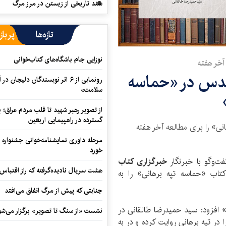
سند تاریخی از زیستن در مرز مرگ
تازه‌ها
پرباز
نوزایی جام باشگاه‌های کتاب‌خوانی
آخر هفته
مقدس در «حماسه
رونمایی از ۶ اثر نویسندگان دلیجان
سلامت»
از تصویر رهبر شهید تا قلب مردم عراق؛
گسترده در راهپیمایی اربعین
نی» را برای مطالعه آخر هفته
مرحله داوری نمایشنامه‌خوانی جشنواره 
خورد
ت‌و‌گو با خبرنگار
خبرگزاری کتاب
هشت سریال نادیده‌گرفته که راز اقتباس
تاب «حماسه تپه‌ برهانی» را به
جنایتی که پیش از مرگ اتفاق می‌افتد
» افزود: سید حمید‌رضا طالقانی در
نشست «از سنگ تا تصویر» برگزار می‌شو
در تپه برهانی روایت کرده و در به