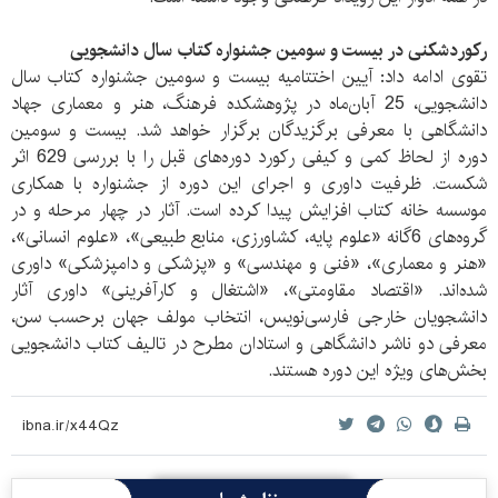
رکورد‌شکنی در بیست و سومین جشنواره کتاب سال دانشجویی
تقوی ادامه داد: آیین اختتامیه بیست و سومین جشنواره کتاب سال
دانشجویی، 25 آبان‌ماه در پژوهشکده فرهنگ، هنر و معماری جهاد
دانشگاهی با معرفی برگزیدگان برگزار خواهد شد. بیست و سومین
دوره از لحاظ کمی و کیفی رکورد دوره‌های قبل را با بررسی 629 اثر
شکست. ظرفیت داوری و اجرای این دوره از جشنواره با همکاری
موسسه خانه کتاب افزایش پیدا کرده است. آثار در چهار مرحله و در
گروه‌های 6‌گانه «علوم پایه، کشاورزی، منابع طبیعی»، «علوم انسانی»،
«هنر و معماری»، «فنی و مهندسی» و «پزشکی و دامپزشکی» داوری
شده‌اند. «اقتصاد مقاومتی»، «اشتغال و کارآفرینی» داوری آثار
دانشجویان خارجی فارسی‌نویس، انتخاب مولف جهان برحسب سن،
معرفی دو ناشر دانشگاهی و استادان مطرح در تالیف کتاب دانشجویی
بخش‌های ویژه این دوره هستند.