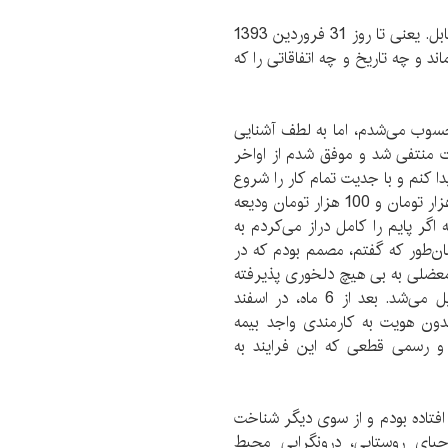
نشان به آن نشان که این دوره آزمایشی شد 18 سال ناقابل. یعنی تا روز 31 فروردین 1393
د و چه تاریخ و چه اتفاقاتی را که
م و هنوز تا 18 آذر 1376 سرباز محسوب می‌شدم، اما به لطف آشنایی
رم در محل خدمت منتفی شد و موفق شدم از اواخر
 کنم و با جدیت تمام کار را شروع
کنم. بعد از خدمت اتاقکی دو در دو به مبلغ ماهانه 10 هزار تومان و 100 هزار تومان ودیعه
گر پایم را کامل دراز می‌کردم به
ان‌طور که گفتم، مصمم بودم که در
معضلی به بی هیچ دلخوری پذیرفته
شده و به خاطره‌ای شیرین از ایستادگی و تحمل تبدیل می‌شد. بعد از 6 ماه، در اسفند
 بدون هویت به کارمندی واجد بیمه
و رسمی قطعی که این فرایند به
افتاده بودم و از سوی دیگر شناخت
یای روستایی، درونگرایی محیط