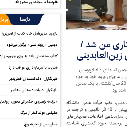
هم‌صدا با مجاهدان مشروطه
تازه‌ها
پرباز
بازدید مدیرعامل خانه کتاب از تحریریه ای
کاری من شد /
دومین «روباه شنی» برگزار می‌شود
زین‌العابدینی
کتاب «خنده‌ای بلند به روی جهان» وارد 
ضدیت با سرمایه‌داری عواقب دارد
من کتابداری و اطلاع‌رسانی
 از ماجرای ورود خود به حوزه
خبرنگاران؛ دغدغه‌مندان خطرپذیر
کتابداری و اطلاع‌رسانی می‌گوید؛ از اتفاقی که حدود 20 سال گذشته، با یک تماس
شده بود.
بازیگران ادبیات داستانی معاصر
«برنامه راهبردی حکمرانی‌محور» رونما
بدینی، عضو هیأت علمی دانشگاه
شهید بهشتی در گروه علم اطلاعات و دانش‌شناسی با بیش از 10 اثر تألیفی و ترجمه در
حقیقتی هولناک‌تر از مرگ
ای، سازماندهی اطلاعات، همایش‌های
دان برجسته حوزه کتابداری شناخته
ایمان پس از تجربه رنج