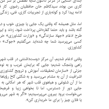
ابتدای آشنایی در مرکز تاکنون سایه لطفش بر سر من بو
کاری من بوده، سیدکاظم خان حافظیان رضوی. کار ف
ادامه پیدا کرد و کوله‌باری از تجربیات کاری، فنی، زندگ
اما، مثل همیشه که وقتی یک جایی یا چیزی خوب و درست
گناه باشد و باید حتما کفاره‌اش پرداخت شود، زدند و ا
طرح ادغام «جهاد سازندگی» و «وزارت کشاورزی» خرا
کسی می‌پرسید شما چه شده‌اید می‌گفتیم «جوک» شده
کشاورزی.
وقتی ادغام شدیم، آن مرکز دوست‌داشتنی در قلب شهر و
راهی ولنجک شدیم؛ جایی که برایمان غریب و به نوعی 
جزئی از «سازمان تحقیقات،‌ آموزش و ترویج کشاورزی»
اشرافیت از آن به مشام می‌رسید و به شکلی کاخ رؤیاهای
ما از آن شلوغی و هیاهوی قلب شهر که هر امکانی به وف
جایی دور از دسترس، اما تا بخواهی زیبا و فره
می‌خواست برود بیرون می‌پرسیدیم: «اگر به شهر می‌روی 
یا فلان چیز را برای ما خریداری کن».