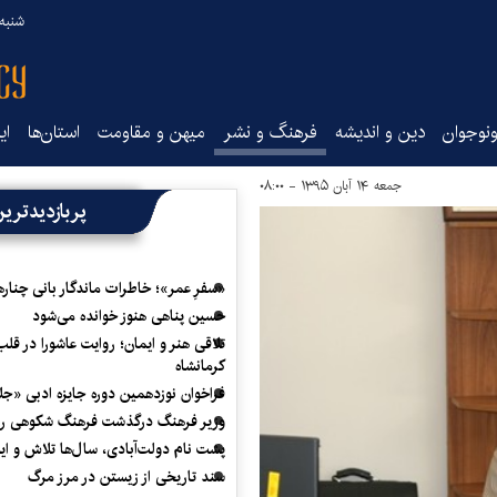
شنبه ۱۷ مرداد ۵
نوجوان
دین و اندیشه
فرهنگ و نشر
میهن و مقاومت
استان‌ها
ای
جمعه ۱۴ آبان ۱۳۹۵ - ۰۸:۰۰
پربازدیدتری
«سفرِ عمر»؛ خاطرات ماندگار بانی چناره
حسین پناهی هنوز خوانده می‌شود
تلاقی هنر و ایمان؛ روایت عاشورا در قلب
کرمانشاه
فراخوان نوزدهمین دوره جایزه ادبی «ج
وزیر فرهنگ درگذشت فرهنگ شکوهی را
پشت نام دولت‌آبادی، سال‌ها تلاش و ا
سند تاریخی از زیستن در مرز مرگ