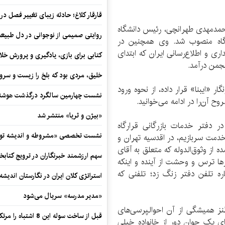
قارقار کلاغ؛ حادثه زیبای تغییر فصل در 
حمد‌مهدی طهرانچی، رئیس دانشگاه
روایتی صمیمی از نوجوانی در دل طبیع
نشگاه منصوب شد. وی همچنین در
ی و اطلاع‌رسانی ایران که ابتدای
کتابی برای بازی، یادگیری و پرورش خل
نجمن درآمد.
خلیق، مردی بود که بلخ را زیست و سرو
 «ایبنا» قرار داده، از نحوه ورود
نشست چهارمین سالگرد درگذشت هوشنگ
ح آن‌را در ادامه می‌خوانید.
«بیژن و ثریا» منتشر شد
 یکی از روزهای شهریور سال 1376 که در دفتر خدمات بازرگانی قرارگاه
نشست تخصصی «مشروطه و اندیشه توسع
 خدمت سربازیم، در اقدسیه تهران و
ز وثوق‌الدوله که متعلق به آقای
سهم ارزشمند خبرنگاران در ترویج کتابخ
ها ترس و وحشت از آینده و اینکه
اره تلفن دفتر زنگ زد؛ تلفنی که
استراتژی کلان ایران در نگارستان اندیش
«مدیر مدرسه» سریال می‌شود
ز همیشگی از آن احوالپرسی‌های
قبل از ساخت سوله این 8 اشتباه را مرتکب نشوید
 یک جوان دور از خانواده خیلی