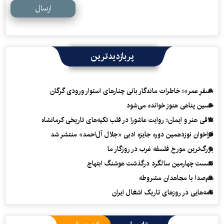
ارسال
پربازدیدترین
«سفرِ عمر»؛ خاطرات ماندگار بانی چنارهای استوار ورودی گرگان
حسین پناهی هنوز خوانده می‌شود
تلاقی هنر و ایمان؛ روایت عاشورا در قلب تکیه‌های تاریخی کرمانشاه
فراخوان نوزدهمین دوره جایزه ادبی «جلال آل‌احمد» منتشر شد
بزرگ‌ترین مورخ فلسفه غرب در روزگار ما
نشست چهارمین سالگرد درگذشت هوشنگ ابتهاج
هم‌صدا با مجاهدان مشروطه
نامه‌هایی در روزهای تاریک اشغال ایران