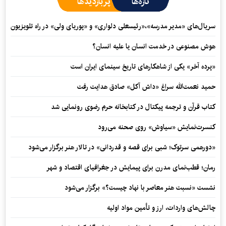
تازه‌ها
پربازدیدها
سریال‌های «مدیر مدرسه»،«رئیسعلی دلواری» و «پوریای ولی» در راه تلویزیون
هوش مصنوعی در خدمت انسان یا علیه انسان؟
«پرده آخر» یکی از شاهکارهای تاریخ سینمای ایران است
حمید نعمت‌‏الله سراغ «داش آکل» صادق هدایت رفت
کتاب قرآن و ترجمه پیکتال در کتابخانه حرم رضوی رونمایی شد
کنسرت‌نمایش «سیاوش» روی صحنه می‌رود
«دورهمی سرتوک؛ شبی برای قصه و قدردانی» در تالار هنر برگزار می‌شود
رمان؛ قطب‌نمای مدرن برای پیمایش در جغرافیای اقتصاد و شهر
نشست «نسبت هنر معاصر با نهاد چیست؟» برگزار می‌شود
چالش‌های واردات، ارز و تأمین مواد اولیه