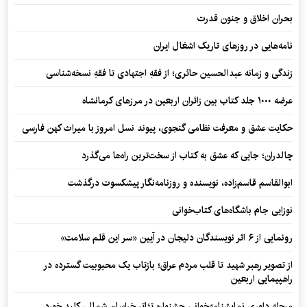
بحران اخلاق و جنون قدرت
نامه‌هایی در روزهای تاریک اشغال ایران
زندگی و زمانه عبدالحسین حائری؛ از فقهِ اجتهادی تا فقهِ نسخه‌شناسی
عرضه ۱۰۰۰ جلد کتاب بین زائران اربعین در مرزهای کرمانشاه
حکایت عشق و معرفت نظامی گنجوی، پیوند نسل امروز با میراث کهن فارسی
چالدران؛ جایی که عشق به کتاب از سخت‌ترین راه‌ها می‌گذرد
ابوالقاسم قاسم‌زاده، نویسنده و روزنامه‌نگار پیشکسوت درگذشت
نوزایی جام باشگاه‌های کتاب‌خوانی
رونمایی از ۶ اثر نویسندگان دلیجان در آیین «سر این قلم سلامت»
از تصویر رهبر شهید تا قلب مردم عراق؛ بازتاب یک محبوبیت گسترده در
راهپیمایی اربعین
مرحله داوری نمایشنامه‌خوانی جشنواره تئاتر خراسان شمالی کلید خورد