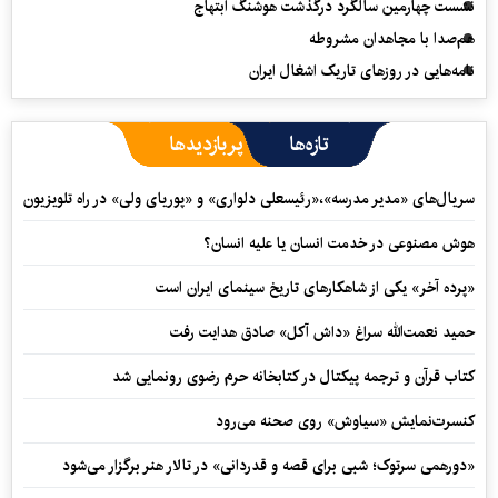
نشست چهارمین سالگرد درگذشت هوشنگ ابتهاج
هم‌صدا با مجاهدان مشروطه
نامه‌هایی در روزهای تاریک اشغال ایران
تازه‌ها
پربازدیدها
سریال‌های «مدیر مدرسه»،«رئیسعلی دلواری» و «پوریای ولی» در راه تلویزیون
هوش مصنوعی در خدمت انسان یا علیه انسان؟
«پرده آخر» یکی از شاهکارهای تاریخ سینمای ایران است
حمید نعمت‌‏الله سراغ «داش آکل» صادق هدایت رفت
کتاب قرآن و ترجمه پیکتال در کتابخانه حرم رضوی رونمایی شد
کنسرت‌نمایش «سیاوش» روی صحنه می‌رود
«دورهمی سرتوک؛ شبی برای قصه و قدردانی» در تالار هنر برگزار می‌شود