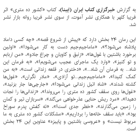
به گزارش
خبرگزاری کتاب ایران (ایبنا)،
کتاب «کشور ده متری» اثر
فریبا کلهر با همکاری نشر آموت، از سوی نشر فریبا روانه بازار نشر
شد.
این رمان ۲۴ بخش دارد که «پیش از شروع قصه»، «چه کسی داماد
پادشاه می‌شود؟»، «ماماجیم‌جیم دست به کار می‌شود!»، «اولین
برخورد باشتین با غول‌ها»، «زنبق و کاویان و چراغ جادو»، «من اربابم
و تو کنیز»، «وارد یک ماجرای عجیب می‌شویم!»، «به فرمان این
شاه... به فرمان آن شاه...»، «دختری در قلعه زندانی است»، «به من
کمک کنید!»، «ماماجیم‌جیم...تو آزادی»، «مادر نگران»، «غول‌ها
کشته شدند»، «شاه اتیل زندانی می‌شود!»، «جارچی‌ها جار بزنید»،
«غول‌ها روی سقف کشور ده متری را می‌روند!»، «زندانی‌ها را نجات
دهید!»، «مرد ریش حنایی عذرخواهی می‌کند»، «سربازان تیر و کمان
را زمین می‌گذارند»، «خطر جدی است!»، «ته کفش پدرم سوراخ
بود»، «باید سقف خانه‌ها را برداریم»، «مشکلات کشور ده متری به ما
مربوط نیست» و «عروسی باشتین و پاییزه» عناوین این ۲۴ بخش
است.