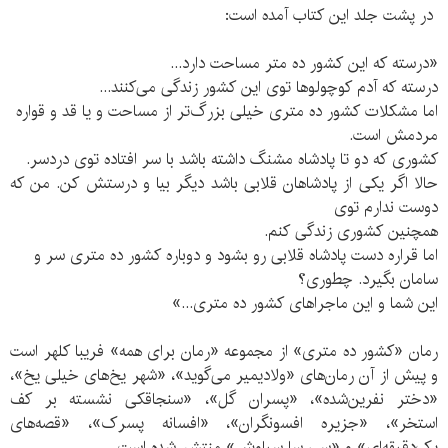
در پشت جلد این کتاب آمده است:
«درسته که این کشور ده متر مساحت دارد...
درسته که آدم کوچولوها توی این کشور زندگی می‌کنند...
اما مشکلات کشور ده متری خیلی بزرگ‌تر از مساحت و یا قد و قواره
مردمش است.
کشوری که دو تا پادشاه مشنگ داشته باشد با سر افتاده توی دردسر.
حالا اگر یکی از پادشاهان قلابی باشد دیگر بیا و درستش کن. من که
دوست ندارم توی
همچنین کشوری زندگی کنم.
اما قراره دست پادشاه قلابی رو بشود و دوباره کشور ده متری سر و
سامان بگیرد. چطوری؟
این شما و این ماجراهای کشور ده متری...»
رمان «کشور ده متری» از مجموعه‌ «رمان برای همه» فریبا کلهر است
و پیش از آن رمان‌های «ولادیمیر می‌گوید»، «شهر یخ‌های خیلی یخ»،
«دختر نفرین‌شده»، «پسران گل»، «سنجاقکی نشسته بر کف
استخر»، «جزیره افسونگران»، «افسانه پسرک»، «قصه‌های
یک‌دقیقه‌ای» و «سی سا سیاوش» منتشر شده است.