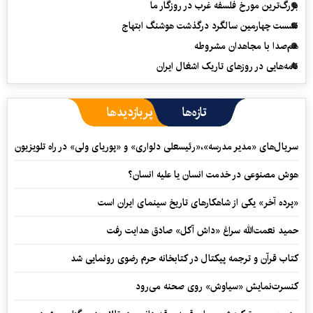
بزرگ‌ترین مورخ فلسفه غرب در روزگار ما
نشست چهارمین سالگرد درگذشت هوشنگ ابتهاج
هم‌صدا با مجاهدان مشروطه
نامه‌هایی در روزهای تاریک اشغال ایران
تازه‌ها
پربازدیدها
سریال‌های «مدیر مدرسه»،«رئیسعلی دلواری» و «پوریای ولی» در راه تلویزیون
هوش مصنوعی در خدمت انسان یا علیه انسان؟
«پرده آخر» یکی از شاهکارهای تاریخ سینمای ایران است
حمید نعمت‌‏الله سراغ «داش آکل» صادق هدایت رفت
کتاب قرآن و ترجمه پیکتال در کتابخانه حرم رضوی رونمایی شد
کنسرت‌نمایش «سیاوش» روی صحنه می‌رود