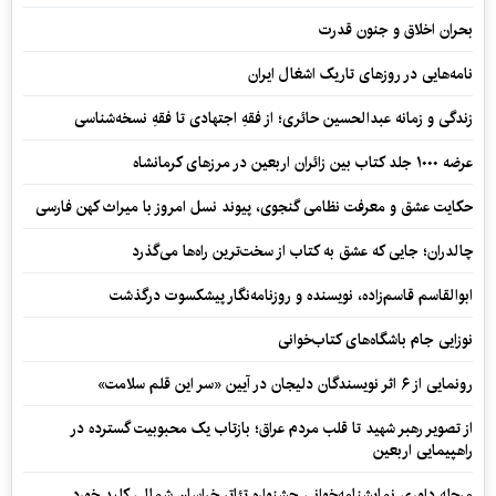
بحران اخلاق و جنون قدرت
نامه‌هایی در روزهای تاریک اشغال ایران
زندگی و زمانه عبدالحسین حائری؛ از فقهِ اجتهادی تا فقهِ نسخه‌شناسی
عرضه ۱۰۰۰ جلد کتاب بین زائران اربعین در مرزهای کرمانشاه
حکایت عشق و معرفت نظامی گنجوی، پیوند نسل امروز با میراث کهن فارسی
چالدران؛ جایی که عشق به کتاب از سخت‌ترین راه‌ها می‌گذرد
ابوالقاسم قاسم‌زاده، نویسنده و روزنامه‌نگار پیشکسوت درگذشت
نوزایی جام باشگاه‌های کتاب‌خوانی
رونمایی از ۶ اثر نویسندگان دلیجان در آیین «سر این قلم سلامت»
از تصویر رهبر شهید تا قلب مردم عراق؛ بازتاب یک محبوبیت گسترده در
راهپیمایی اربعین
مرحله داوری نمایشنامه‌خوانی جشنواره تئاتر خراسان شمالی کلید خورد