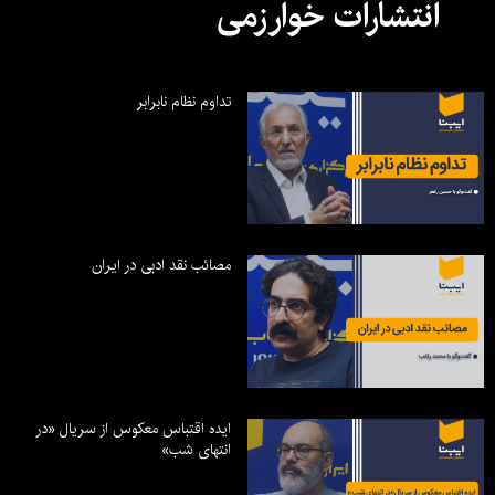
انتشارات خوارزمی
تداوم نظام نابرابر
مصائب نقد ادبی در ایران
ایده اقتباس معکوس از سریال «در
انتهای شب»