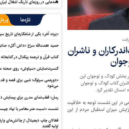
نامه‌هایی در روزهای تاریک اشغال ایران
تازه‌ها
پرباز
«پرده آخر» یکی از شاهکارهای تاریخ سی
رفت
حمید نعمت‌‏الله سراغ «داش آکل» صاد
ندرکاران و ناشران
کتاب قرآن و ترجمه پیکتال در کتابخان
جوان
کنسرت‌نمایش «سیاوش» روی صحنه می
 در بخش کودک و نوجوان این
«دورهمی سرتوک؛ شبی برای قصه و قدردان
اشران کتاب کودک و نوجوان
می‌شود
ه امسال تقدیر کرد.
رمان؛ قطب‌نمای مدرن برای پیمایش در
 در این نشست توجه به خلاقیت
نشست «نسبت هنر معاصر با نهاد چیست؟
زایش میزان استقبال مردم از این
فعالان چاپ دیجیتال از چالش‌های واردا
اولیه گفتند