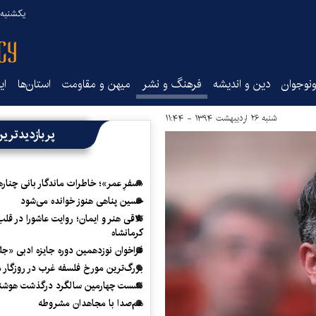
یکشنبه ۱۸ مرداد ۰۵
نوجوان
دین و اندیشه
فرهنگ و نشر
میهن و مقاومت
استان‌ها
ای
شنبه ۲۶ اردیبهشت ۱۳۹۴ - ۱۱:۴۴
پربازدیدتری
«سفرِ عمر»؛ خاطرات ماندگار بانی چناره
حسین پناهی هنوز خوانده می‌شود
تلاقی هنر و ایمان؛ روایت عاشورا در قلب
کرمانشاه
فراخوان نوزدهمین دوره جایزه ادبی «ج
بزرگ‌ترین مورخ فلسفه غرب در روزگار م
نشست چهارمین سالگرد درگذشت هوشنگ
هم‌صدا با مجاهدان مشروطه