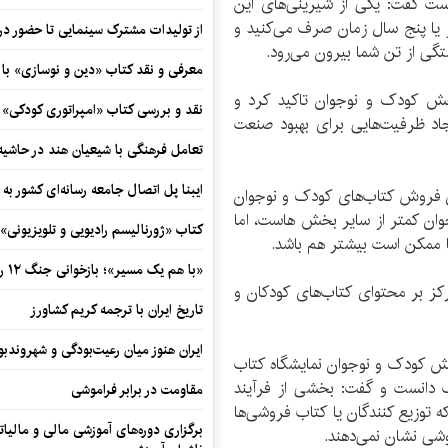
ت گفت: یکی از شیرینی‌های این
 یا پنج سال زمان صرف می‌کنید و
از تولیدات مشترک سینمایی تا حضور در 
تگی از تن شما بیرون می‌رود.
معرفی و نقد کتاب «دین و نوسازی» ب
بخش کودک و نوجوان تاکید کرد و
نقد و بررسی کتاب «امپراتوری کودکی»
اد ظرفیت‌هایی برای بهبود صنعت
تعامل فرهنگی با شیعیان هند در حاشی
ایبنا پل اتصال جامعه رسانه‌ای کشور به
زان فروش کتاب‌های کودک و نوجوان
ان کمتر از سایر بخش هاست، اما
کتاب «ژورنالیسم رادیویی و تلویزیونی» ب
 ممکن است بیشتر هم باشد.
«با هم یک مسیر»؛ بازخوانی جنگ ۱۲ روزه در قاب یک رمان کوتاه
کز بر محتوای کتاب‌های کودکان و
تاریخ ایران با ترجمه کریم کشاورز
ایران هنوز میان رعیت‌بودگی و شهروندب
ش کودک و نوجوان نمایشگاه کتاب
ب دانست و گفت: بخشی از فرآیند
مقاومت در برابر فراموشی
که توزیع کنندگان یا کتاب فروشی‌ها
برگزاری دوره‌های آموزشی مالی و مالیا
شی نشان نمی‌دهند.