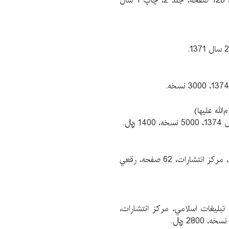
مترجم: امير وكيليان، مترجم: كريم جعفري، حكمت، 128 صفحه، جلد 2، چاپ 1 سال
لله عليها)
مصطفي اوليايي، حوزه علميه قم، دفتر تبليغات اسلامي، مركز انتشارات، 62 صفحه، رقعي
بليغات اسلامي، مركز انتشارات،