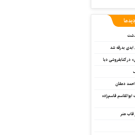
دیدها
گذشت
 ابدی بدرقه شد
» در کتابفروشی دبا
ف
احمد دهقان
بوالقاسم قاسم‌زاده
 قاب هنر