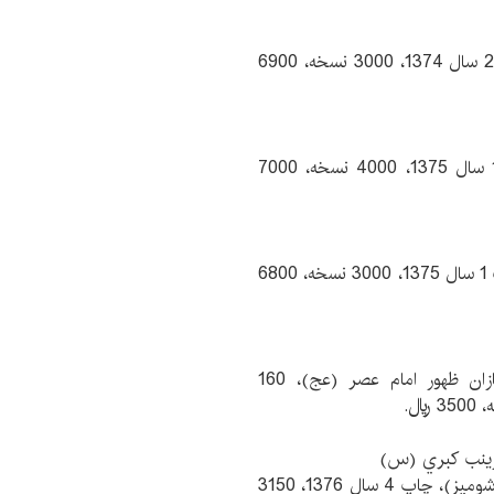
احمد صادقي ‌اردستاني، نشر مطهر، 424 صفحه، چاپ 2 سال 1374، 3000 نسخه، 6900
فيض الاسلام، 256 صفحه، وزيري (گالينگور)، چاپ 1 سال 1375، 4000 نسخه، 7000
حسن الهي، آفرينه، 288 صفحه، وزيري (شوميز)، چاپ 1 سال 1375، 3000 نسخه، 6800
عبدالرحمن انصاري، باهمكاري: عذرا انصاري، زمينه‌سازان ظهور امام عصر (عج)، 160
د زينب كبري (س)
سيد عطاء‌الله مهاجراني، اطلاعات، 316 صفحه، وزيري (شوميز)، چاپ 4 سال 1376، 3150