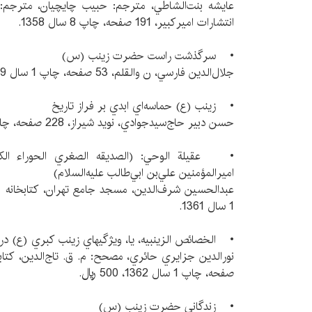
عايشه بنت‌الشاطي، مترجم: حبيب چايچيان، مترجم: مهد
انتشارات‌ اميركبير، 191 صفحه، چاپ 8 سال 1358.
• سرگذشت راست حضرت زينب (س)
جلال‌الدين فارسي، ن والقلم، 53 صفحه، چاپ 1 سال 1359.
• زينب (ع) حماسه‌اي ابدي بر فراز تاريخ
حسن دبير حاج‌سيدجوادي، نويد شيراز، 228 صفحه، چاپ 1 سال 1360.
• عقيلة الوحي: (الصديقه ‌الصغري الحورا‌ء الكبر
اميرالمؤمنين علي‌بن‌ ابي‌طالب عليه‌السلام)
1 سال 1361.
• الخصائص الزينبيه، يا، ويژگيهاي زينب كبري (ع) در
صفحه، چاپ 1 سال 1362، 500 ريال.
• زندگاني حضرت زينب (س)