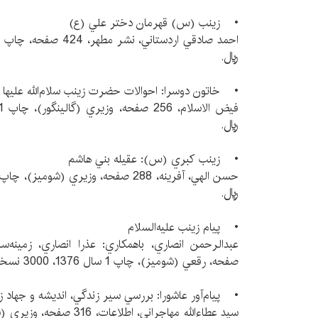
• زينب (س) قهرمان دختر علي (ع)
ريال.
• خاتون دوسرا: احوالات حضرت زينب سلام‌الله عليها
ريال.
• زينب كبري (س): عقيله بني هاشم
ريال.
• پيام زينب عليه‌السلام
صفحه، رقعي (شوميز)، چاپ 1 سال 1376، 3000 نسخه، 3500 ريال.
• پيام‌آور عاشورا: بررسي سير زندگي، انديشه و جها