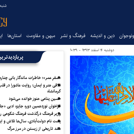
شنبه ۱۷ مرداد ۵
نوجوان
دین و اندیشه
فرهنگ و نشر
میهن و مقاومت
استان‌ها
ای
دوشنبه ۴ اسفند ۱۳۹۳ - ۱۰:۳۹
پربازدیدتری
«سفرِ عمر»؛ خاطرات ماندگار بانی چناره
تلاقی هنر و ایمان؛ روایت عاشورا در قلب
کرمانشاه
حسین پناهی هنوز خوانده می‌شود
فراخوان نوزدهمین دوره جایزه ادبی «ج
وزیر فرهنگ درگذشت فرهنگ شکوهی را
پشت نام دولت‌آبادی، سال‌ها تلاش و ا
سند تاریخی از زیستن در مرز مرگ