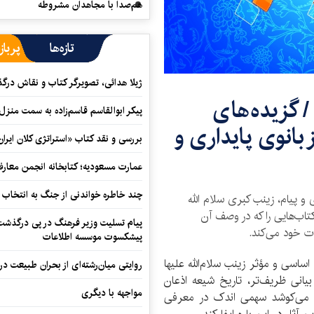
هم‌صدا با مجاهدان مشروطه
تازه‌ها
پرباز
ژیلا هدائی، تصویرگر کتاب و نقاش در
 گزیده‌های
پیکر ابوالقاسم قاسم‌زاده به سمت منزل
 بانوی پایداری و
بررسی و نقد کتاب «استراتژی کلان ایران
عمارت مسعودیه؛ کتابخانه انجمن معار
چند خاطره خواندنی از جنگ به انتخاب 
 و پیام، زینب کبری سلام الله
کتاب‌هایی را که در وصف آن
پیام تسلیت وزیر فرهنگ در پی درگذشت ا
ات خود می‌کند.
پیشکسوت موسسه اطلاعات
اساسی و مؤثر زینب سلام‌الله علیها
روایتی میان‌رشته‌ای از بحران طبیعت در
یانی ظریف‌تر، تاریخ شیعه اذعان
مواجهه با دیگری
وار، می‌کوشد سهمی اندک در معرفی