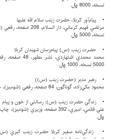
نسخه، 8000 ريال.
• پيام‌آور كربلا، حضرت زينب سلام الله عليها
نسخه، 5000 ريال.
• حضرت زينب (س) پيام‌رسان شهيدان كربلا
5000 نسخه، 1000 ريال.
• رهبر مدبر (حضرت زينب (س))
محمود مكي‌زاده، گوناگون، 84 صفحه، رقعي (شوميز)، چاپ 1 سال 1376، 3000 نسخه.
• زندگي حضرت زينب (س): رسالتي از خون و پيام
ريال.
• زندگي‌نامه سفير كربلا حضرت زينب كبري (س) ب