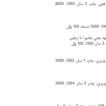
سيد عبدالحسين دستغيب، باقرالعلوم، 120 صفحه، رقعي، چاپ 2 سال 1363، 8000
يعني ‌عاشورا تا اربعين
نورالدين جزائري، حضرت مهدي (عج )، 272 صفحه، وزيري، چاپ 1 سال 1363، 3000
عمادالدين‌ حسين اصفهاني، نشر محمد، 470 صفحه، وزيري، چاپ 3 سال 1364، 3000