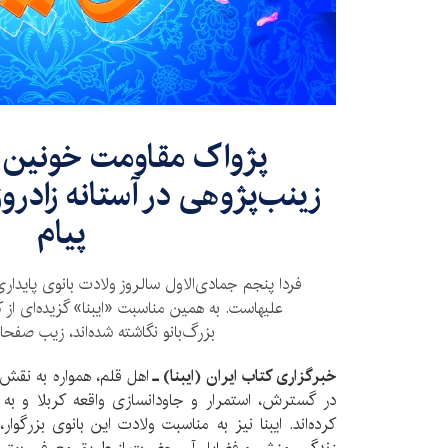
پژواک مقاومت خونین /
زینب‌پژوهی در آستانه زادروز
پیام
فردا پنجم جمادی‌الاول سالروز ولادت بانوی پایداری
علیهاست. به همین مناسبت «ایبنا» گزیده‌ای از 
بزرگ‌بانو نگاشته‌ شده‌اند، زیب صفح
خبرگزاری کتاب ایران (ایبنا) ـ
اهل قلم، همواره به نقش 
در گسترش، استمرار و جاودانسازی واقعه کربلا و به ب
کرده‌اند. ایبنا نیز به مناسبت ولادت این بانوی بزرگ