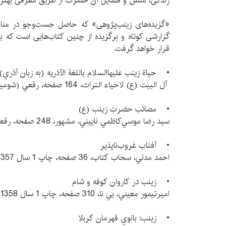
زندگی، منش و فضایل آن حضرت از طریق معرفی بهترین آث
«گزیده‌های زینب‌پژوهی» که حاصل جست‌وجو در منابع
گزارشی کوتاه و برگزیده از چنین کتاب‌هایی است که ب
قرار خواهد گرفت.
• حياة زينب عليهاالسلام باللغة الآذريه (به زبان آذري)
آل البيت (ع) لاحياء التراث، 164 صفحه، رقعي (شوميز)، 3000 نسخه.
• مصائب حضرت زينب (ع)
سيد رضا موسي‌كاظمي ‌ناييني، مشهور، 248 صفحه، رقعي (شوميز).
• آفتاب غروب‌ناپذير
احمد مدني، سحاب كتاب، 36 صفحه، چاپ 1 سال 1357.
• زينب در كاروان كوفه و شام
اميرتيمور معيني، بي نا، 310 صفحه، چاپ 1 سال 1358.
• زينب: بانوي قهرمان كربلا