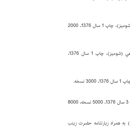
مرتضي فهيم ‌كرماني، دار السلام، 208 صفحه، رقعي (شوميز)، چاپ 1 سال 1376، 2000
محمد محمدي ‌اشتهاردي، نشر مطهر، 48 صفحه، رقعي (شوميز)، چاپ 1 سال 1376،
علي قائمي‌، اميري، 392 صفحه، وزيري (شوميز)، چاپ 3 سال 1376، 5000 نسخه، 8000
ه همراه زيارتنامه حضرت زينب