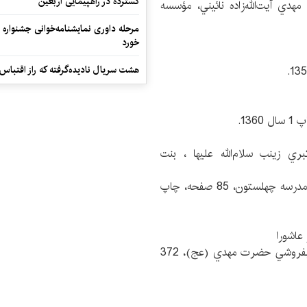
گسترده در راهپیمایی اربعین
ي آيت‌الله‌زاده ‌نائيني، مؤسسه‌
مرحله داوری نمایشنامه‌خوانی جشنواره 
خورد
هشت سریال نادیده‌گرفته که راز اقتباس
ي زينب سلام‌الله ‌عليها ، بنت
عبدالحسين شرف‌الدين، مسجد جامع تهران، كتابخانه مدرسه چهلستون، 85 صفحه، چاپ
 عاشورا
نورالدين جزايري حائري، مصحح: م. ق. تاج‌الدين، كتابفروشي حضرت مهدي (عج)، 372