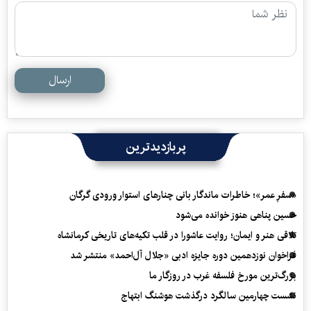
ارسال
پربازدیدترین
«سفرِ عمر»؛ خاطرات ماندگار بانی چنارهای استوار ورودی گرگان
حسین پناهی هنوز خوانده می‌شود
تلاقی هنر و ایمان؛ روایت عاشورا در قلب تکیه‌های تاریخی کرمانشاه
فراخوان نوزدهمین دوره جایزه ادبی «جلال آل‌احمد» منتشر شد
بزرگ‌ترین مورخ فلسفه غرب در روزگار ما
نشست چهارمین سالگرد درگذشت هوشنگ ابتهاج