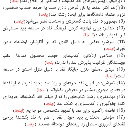
(7)رفیعی: پیش‌نیازهای نقد مطلوب و مدخلی بر اخلاق نقد(
اینجا
)
(8)آژند: اکثر نقدها یا نان قرض دادن است یا خرده حساب شخصی/
لزوم اهتمام دانشگاه‌ها برای ایجاد رشته نقد(
اینجا
)
(9) مهدوی‌راد: نقد باعث گسترش و سلامت نشر می‌شود(
اینجا
)
(10) خدایار: برای نهادینه کردن فرهنگ نقد در جامعه باید مسئولان
نیز نقدپذیر باشند(
اینجا
)
(11) سرشار: بعضی به دلیل نقدی که بر آثارشان نوشته‌ام بامن
قهرند(
اینجا
)
(12) اسلامی اردکانی: کتاب‌های خوب، محصول نقدند/ اغلب
نویسندگان ظرفیت پذیرش نقد را ندارند(
اینجا
)
(13) مهدی محقق: تنزل جایگاه نقد به دلیل تنزل اخلاق در جامعه
است(
اینجا
)
(14) تفرشی: در ایران نقد حرفه‌ای و روشمند وجود ندارد/ عیار نقدها
در فضای مجازی بیشتر در معرض قضاوتند (
اینجا
)
(15) ذوالفقاری: ارشاد کتاب‌هایی‌ را که از فیلتر نقد گذشته‌اند خریداری
کند/ جلوگیری از کتابسازی با کمک نقد (
اینجا
)
(16) فاطمه راکعی: برای نقد با کمبود متخصص مواجه‌ایم (
اینجا
)
(17) مؤمنی: منتقدان باید خود ِ نقد را هم به نقد بکشند/ برخی
نقدهای امروزی حاصل زد وبندهای دوستانه هستند (
اینجا
)