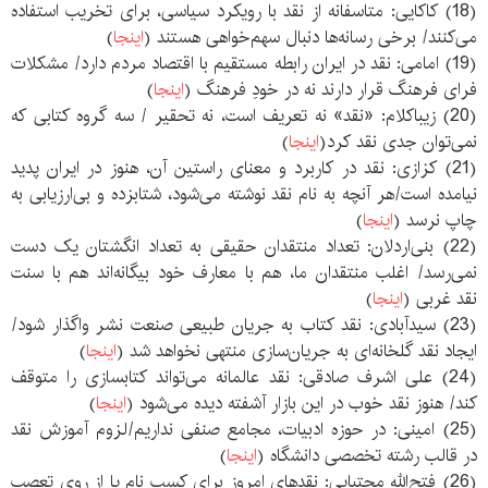
(18) کاکایی: متاسفانه از نقد با رویکرد سیاسی، برای تخریب استفاده
می‌کنند/ برخی رسانه‌ها دنبال سهم‌خواهی هستند (
اینجا
)
(19) امامی: نقد در ايران رابطه مستقیم با اقتصاد مردم دارد/ مشکلات
فرای فرهنگ قرار دارند نه در خودِ فرهنگ (
اینجا
)
(20) زیباکلام: «نقد» نه تعریف است، نه تحقیر / سه گروه کتابی که
نمی‌توان جدی نقد کرد(
اینجا
)
(21‌) کزازی: نقد در کاربرد و معنای راستین آن، هنوز در ایران پدید
نیامده است/هر آنچه به نام نقد نوشته می‌شود، شتابزده و بی‌ارزیابی به
چاپ نرسد (
اینجا
)
(22) بنی‌اردلان: تعداد منتقدان حقیقی به تعداد انگشتان یک دست
نمی‌رسد/ اغلب منتقدان ما، هم با معارف خود بیگانه‌اند هم با سنت
نقد غربی (
اینجا
)
(23) سیدآبادی: نقد کتاب به جریان طبیعی صنعت نشر واگذار شود/
ایجاد نقد گلخانه‌ای به جریان‌سازی منتهی نخواهد شد (
اینجا
)
(24) علی اشرف صادقی: نقد عالمانه می‌تواند کتابسازی را متوقف
کند/ هنوز نقد خوب در این بازار آشفته دیده می‌شود (
اینجا
)
(25) امینی: در حوزه ادبیات، مجامع صنفی نداریم/لزوم آموزش نقد
در قالب رشته تخصصی دانشگاه‌ (
اینجا
)
(26) فتح‌الله مجتبایی: نقدهاي امروز برای کسب نام یا از روی تعصب