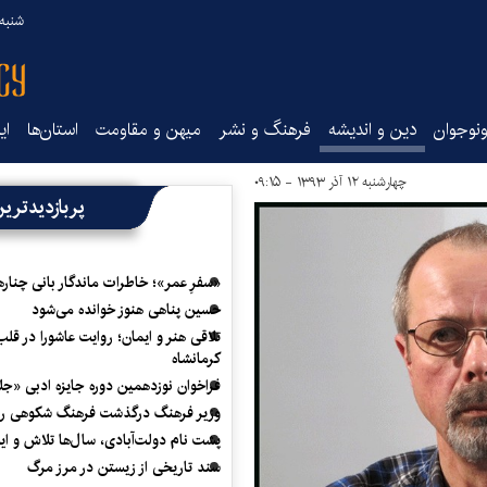
شنبه ۱۷ مرداد ۵
نوجوان
دین و اندیشه
فرهنگ و نشر
میهن و مقاومت
استان‌ها
ای
چهارشنبه ۱۲ آذر ۱۳۹۳ - ۰۹:۱۵
پربازدیدتری
«سفرِ عمر»؛ خاطرات ماندگار بانی چناره
حسین پناهی هنوز خوانده می‌شود
تلاقی هنر و ایمان؛ روایت عاشورا در قلب
کرمانشاه
فراخوان نوزدهمین دوره جایزه ادبی «ج
وزیر فرهنگ درگذشت فرهنگ شکوهی را
پشت نام دولت‌آبادی، سال‌ها تلاش و ا
سند تاریخی از زیستن در مرز مرگ