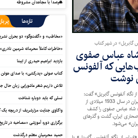
هم‌صدا با مجاهدان مشروطه
تازه‌ها
پرباز
«مخاطب» و «گفت‌وگو» دو بحران نشری
نس گابریل» در شهر کتاب
«خاطرات کاملاً محرمانه شرمین نادری»
شاه عباس صفوی
بازدید ابراهیم حیدری از ایبنا
‌هایی که آلفونس
کتاب صوتی «پدرکشی» با صدای هوتن ش
ان نوشت
تلاش داریم شعر عاشورایی زبان حال جا
ز نگاه آلفونس گابریل» گفت:
نسلی که باید دوباره شناخت
گابریل، نویسنده اتریشی در دومین سفر خود به ایران در سال 1933 میلادی از
ره شاه عباس صفوی را کشف
واکاوی جنایت مزارشریف از دریچه یک 
صحاری ایران، گشت و گذرهای
برگزاری دوره آموزشی «مصاحبه در تاری
ان» می‌شود.
حمید محرمیان معلم درگذشت
یران از نگاه آلفونس گابریل» با