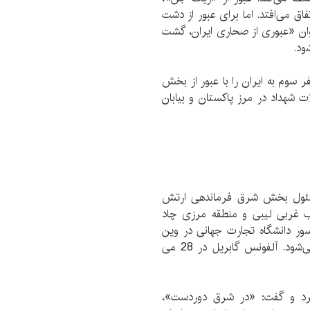
فاق می‌افتد. اما برای عبور از دشت
ان «عبوری از صحاری ایران، گشت
ود.
د: گابریل در سال 1937 میلادی سفر سوم به ایران را با عبور از بخش
شهداد در مرز پاکستان و بیابان
 مسئول بخش شرق فرماندهی ارتش
وب غربی لیبی و منطقه مرزی چاد
سور دانشگاه تجارت جهانی در وین
مشغول به کار شده و در سال 1959 نیز بازنشسته می‌شود. آلفونس گابریل در 28 می
کرد و گفت: «در شرق دوردست»،