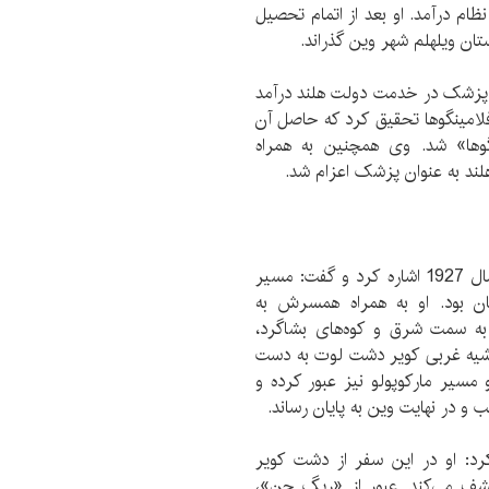
به خدمت نظام درآمد. او بعد از اتمام تحصیل
تان ویلهلم شهر وین گذراند.
فونس از سال 1922 تا 1925 به عنوان پزشک در خدمت دولت هلند درآمد
امینگوها تحقیق کرد که حاصل آن
نگوها» شد. وی همچنین به همراه
ند به عنوان پزشک اعزام شد.
وی به نخستین سفر گابریل به خاورمیانه و ایران در سال 1927 اشاره کرد و گفت: مسیر
ن بود. او به همراه همسرش به
به سمت شرق و کوه‌های بشاگرد،
حاشیه غربی کویر دشت لوت به دست
سیر مارکوپولو نیز عبور کرده و
و در نهایت وین به پایان ‌رساند.
مین سفر گابریل در سال 1933 بیان کرد: او در این سفر از دشت کویر
شف می‌کند. عبور از «ریگ جن»،