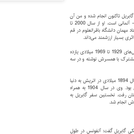
گابریل تاکنون انجام شده و من آن
را پیدا کردم متعلق به «رولان پیچ»، پژوهشگر دینی - آلمانی است. او از سال 2000 تا
ادی استاد دانشگاه مونیخ و از سال 2006 استاد مهمان دانشگاه باقرالعلوم در قم
ثری بسیار ارزشمند می‌داند.
وی درباره کتابشناسی آلفونس گابریل گفت: او بین سال‌های 1929 تا 1969 میلادی یازده
 مشترک با همسرش نوشته و در سه
ویدر در معرفی گابریل بیان کرد: آلفونس گابریل در سال 1894 میلادی در اتریش به دنیا
آمد. پدر او ژنرال ارتش امپراتوری اتریش-مجارستان بود. وی در سال 1904 به همراه
تان رفت. نخستین سفر گابریل به
کی گابریل گفت: آلفونس در طول