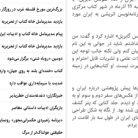
حضور «برنهارد ویدر»، معمار و نویسنده‌ اتریشی سه‌شنبه 11 آذرماه در شهر کتاب مرکزی
بزرگ‌ترین مورخ فلسفه غرب در روزگار م
امه‌نویس اتریشی به ایران مورد
بازدید مدیرعامل خانه کتاب از تحریریه ای
پیام مدیرعامل خانه کتاب و ادبیات ایرا
نس گابریل» اشاره کرد و گفت: من
ریل آشنایی نداشتم. شاید در جوانی به این نام
بازدید مدیرعامل خانه کتاب از تحریریه ای
بیان کنم ولی نکته جالب توجه این
لات علمی و نشریات قابل احترام و
دومین «روباه شنی» برگزار می‌شود
هرت نیست. او کتاب‌هایی در زمینه
کتاب «خنده‌ای بلند به روی جهان» وارد 
ضدیت با سرمایه‌داری عواقب دارد
ها پیش پژوهشی درباره ایران و
 از عکس‌های سفر دوم و سوم او به
خبرنگاران؛ دغدغه‌مندان خطرپذیر
 او دیدم. جلد کتابی که پتر کشف
بازیگران ادبیات داستانی معاصر
زی شده بود. از نگاه به شکل طراحی
ای ایران در طول سه بار اقامت در
«برنامه راهبردی حکمرانی‌محور» رونما
حقیقتی هولناک‌تر از مرگ