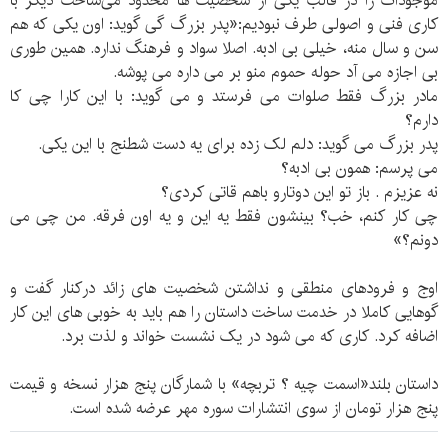
موجودات را در قالب یکی از شخصیت ها محدود می‌ساخت دیگر با
کاری فنی و اصولی طرف نبودیم:«پدر بزرگ گی گوید: اون یکی که هم
سن و سال منه، خیلی بی ادبه. اصلا سواد و فرهنگ نداره. همین طوری
بی اجازه می آد حوله حموم منو بر می داره می پوشه.
مادر بزرگ فقط صلوات می فرستد و می گوید: با این کارا چی کا
دارم؟
پدر بزرگ می گوید: دلم لک زده برای یه دست شطنج با این یکی.
می پرسم: همون بی ادبه؟
نه عزیزم . باز تو این دوتارو باهم قاتی کردی؟
چی کار کنم، خب؟ بینشون فقط یه این و یه اون فرقه. من چی می
دونم؟»
اوج و فرودهای منطقی و نداشتن شخصیت های زائد درکنار گفت و
گوهایی کاملا در خدمت ساخت داستان را هم باید به خوبی های این کار
اضافه کرد. کاری که می شود در یک نشست خواند و لذت برد.
داستان بلند«اسمت چیه ؟ تربچه» با شمارگان پنج هزار نسخه و قیمت
پنج هزار تومان از سوی انتشارات سوره مهر عرضه شده است.