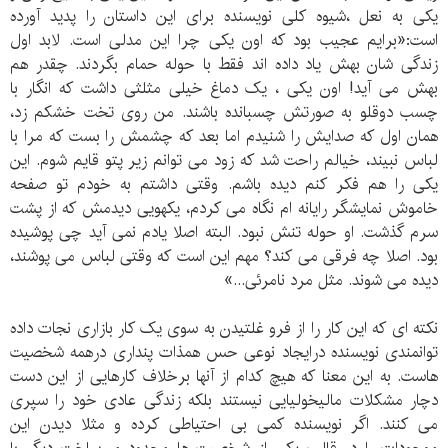
یکی به نعل ،شیوه کلی نویسنده برای این داستان را پدید آورده
است:«برایم عجیب بود که اون یکی چرا این مدلی است. لابد اول
زندگی شان بهش یاد داده اند فقط با حوله حمام بگردند. چقدر هم
بهش می آید! اون یکی ، یک دماغ خیلی مثلثی داشت که انگار با
چسب دوقلو به صورتش چسبانده باشند. من روی تخت خشکم زد،
همان اول که صدایش را شنیدم اما بعد که چشمش را بست که مرا با
لباس نبیند، خیالم راحت شد که زود می توانم زیر پتو قایم شوم. این
یکی را هم فکر کنم دیده باشم. وقتی داشتم به خودم تو صفحه
خاموش نمایشگر رایانه ام نگاه می کردم، یکهویی دیدمش که از پشت
سرم گذشت. او حوله تنش نبود. البته اصلا یادم نمی آید چی پوشیده
بود. اصلا چه فرقی می کند؟ مهم این است که وقتی لباس می پوشند،
دیده می شوند. مثل مرد نامرئی...»
نکته ای که این کار را از فرو غلتیدن به سوی یک کار بازاری نجات داده
توانمندی نویسنده درایجاد نوعی حس همذات پنداری درهمه شخصیت
هاست. به این معنا که هیچ کدام از آنها برخلاف کارهایی از این دست
دچار مشکلات مالیخولیایی نیستند بلکه زندگی عادی خود را سپری
می کنند. اگر نویسنده کمی بی احتیاطی کرده و مثلا دیدن این