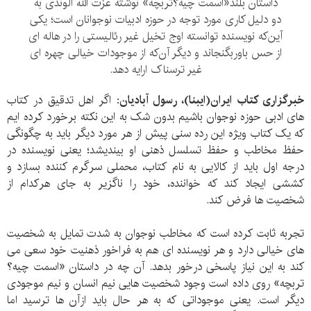
داستان بلند«اسمت چیه؟تربچه» نوشته عزت الله الوندی به
دو دلیل کاری مورد توجه در حوزه ادبیات نوجوانان است؛ یکی
آین‌که نویسنده توانسته اوج تخیل غیر رئالیستی را در هاله ای
از حس باوربگنجاند و دیگر آن‌که از موجودات خیالی چهره ای
غیر ترسناک ارایه دهد.
خبرگزاری کتاب ایران(ایبنا)، رسول آبادیان:
اگر اهل تدقیق در کتاب
های ادبی حوزه نوجوان باشیم بدون شک به این نکته برخورد کرده ایم
که یک کتاب ویژه این رده سنی پیش از هر مورد دیگر باید به چگونگی
حفظ مخاطب و حفظ تسلسل ذهنی او بیندیشد؛ یعنی نویسنده در
درجه اول باید از کالایی به نام کتاب، محملی سرگرم کننده بسازد و
کششی ایجاد کند که خواننده، خود را ناگزیر به جای هرکدام از
شخصیت ها فرض کند.
تجربه ثابت کرده است که مخاطب نوجوان به شدت تمایل به شخصیت
های خیالی دارد و هر نویسنده ای هم به فراخور ذهنیت خود سعی می
کند به این نیاز پاسخی درخور بدهد. آن چه در داستان «اسمت چیه؟
تربچه» روی داده است وجود شخصیت هایی نیم انسان و نیم موجودی
دیگر است. یعنی موجوداتی که به هر حال باید ازآن ها ترسید اما