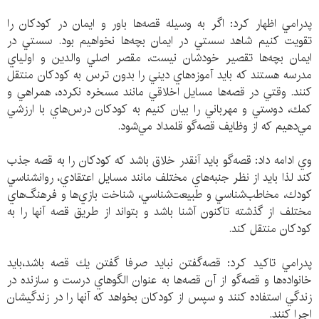
پدرامي اظهار كرد: اگر به وسيله قصه‌ها باور و ايمان در كودكان را
تقويت كنيم شاهد سستي در ايمان بچه‌ها نخواهيم بود. سستي در
ايمان بچه‌ها تقصير خودشان نيست، مقصر اصلي والدين و اولياي
مدرسه هستند كه بايد آموزه‌هاي ديني را بدون ترس به كودكان منتقل
كنند. وقتي در قصه‌ها مسايل اخلاقي مانند مسخره نكرده، همراهي و
كمك، دوستي و مهرباني را بيان كنيم به كودكان درس‌هاي با ارزشي
مي‌دهيم كه از وظايف قصه‌گو قلمداد مي‌شود.
وي ادامه داد: قصه‌گو بايد آنقدر خلاق باشد كه كودكان را به قصه جذب
كند لذا بايد از نظر جنبه‌هاي مختلف مانند مسايل اعتقادي، روانشناسي
كودك، مخاطب‌شناسي و طبيعت‌شناسي، شناخت بازي‌ها و فرهنگ‌هاي
مختلف از گذشته تاكنون آشنا باشد و بتواند از طريق قصه آنها را به
كودكان منتقل كند.
پدرامي تاكيد كرد: قصه‌گفتن نبايد صرفا گفتن يك قصه باشد،بايد
خانواده‌ها و قصه‌گو از آن قصه‌ها به عنوان الگوهاي درست و سازنده در
زندگي استفاده كنند و سپس از كودكان بخواهد كه آنها را در زندگيشان
اجرا كنند.