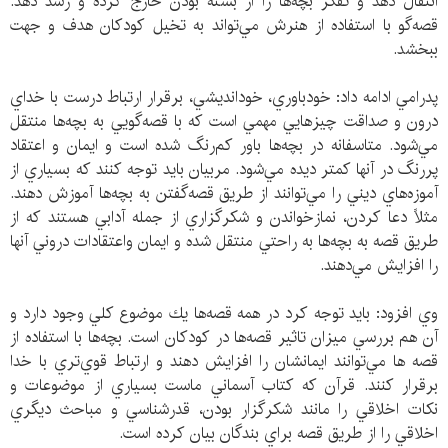
انتقال دهد و تفكر بچه‌ها را از بسته بودن خارج كرده و رشد دهد.
قصه‌گو با استفاده از هنرش مي‌تواند به تخيل كودكان هدف و جهت
ببخشد.
پدرامي ادامه داد: خودباوري، خودانديشي، برقرار ارتباط درست با خداي
درون و صداقت چيزهايي مهمي است كه با قصه‌گويي به بچه‌ها منتقل
مي‌شود. متاسفانه در بچه‌ها باور كم‌رنگ شده است و ايمان و اعتقاد
پررنگ در آنها كمتر ديده مي‌شود. مربيان بايد توجه كنند كه بسياري از
آموزه‌هاي ديني را مي‌توانند از طريق قصه‌گفتن به بچه‌ها آموزش دهند.
مثلاً دعا كردن، نمازخواندن و شكرگزاري از جمله آدابي هستند كه از
طريق قصه به بچه‌ها به راحتي منتقل شده و ايمان واعتقادات دروني آنها
را افزايش مي‌دهند.
وي افزود: بايد توجه كرد در همه قصه‌ها يك موضوع كلي وجود دارد و
آن هم بررسي ميزان تاثير قصه‌ها در كودكان است. بچه‌ها با استفاده از
قصه ها مي‌توانند ايمانشان را افزايش دهند و ارتباط قوي‌تري با خدا
برقرار كنند. قرآن كه كتاب آسماني ماست بسياري از موضوعات و
نكات اخلاقي را مانند شكرگزار بودن، قدرشناسي و مباحث ديگري
اخلاقي را از طريق قصه براي بندگان بيان كرده است.