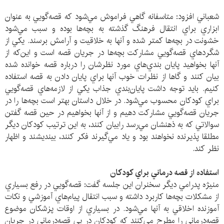
شعباني افزود: متاسفانه گاهي فراموش مي‌شود كه قصه‌گويي به عنوان
ابزاري براي انتقال فرهنگ گذشته به بچه‌ها بوده و سبب مي‌شود
خشونت در بچه‌ها كمتر شده و آنها به خلاقيت و آرامش برسند. يكي از
شگردهاي قصه‌گويي مشاركت بچه‌ها در جريان قصه است و اين‌كه از
آنها بخواهيد پايان بندي‌هاي مورد نظرشان را درباره قصه خوانده شده
بيان كنند و گاها از نظرات خوب آنها براي پايان دادن به قصه استفاده
كنيم. بايد توجه داشت پايان‌بندي جذاب يكي از لازمه‌هاي قصه‌گويي
براي كودكان محسوب مي‌شود. در خلال داستان بهتر است بچه‌ها را در
جريان قصه‌گويي مشاركت دهيم و از آنها بخواهيم در حين قصه گفتن
سوالاتي كه به ذهنشان مي‌رسد رابيان كنند، به اين ترتيب كودكان ديگر
مطلقا پذيرنده نخواهند بود و ياد مي‌گيرند فكر كنند، بينديشند و اظهار
نظر كند.
استفاده از قصه درماني براي كودكان
منيژه پدرامي ديگر سخنران اين جلسه گفت: قصه‌گويي در رفع بسياري
از مشكلات بچه‌ها كاربرد داشته و سبب انتقال پيام‌هاي آموزشي و نكات
آموزنده اخلاقي به آنها مي‌شود. در بسياري از اوقات پزشكان موضوع
قصه‌درماني را مطرح مي‌كنند كه كودكان در پي قصه‌درماني در جريان