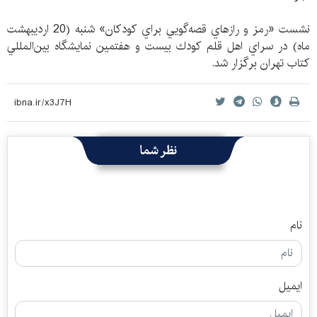
نشست «رمز و رازهاي قصه‌گويي براي كودكان» شنبه (20 ارديبهشت
ماه) در سراي اهل قلم كودك بيست و هفتمين نمايشگاه بين‌المللي
كتاب تهران برگزار شد.
نظر شما
نام
ایمیل