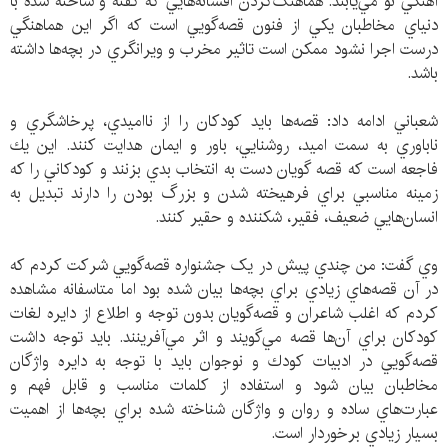
آهنگي نو مي‌يابند. هماهنگ‌كردن افسانه‌هايي كه گفته و ساخته شده با
دنياي مخاطبان يكي از فنون قصه‌گويي است كه اگر اين هماهنگي
درست اجرا نشود ممكن است تاثير مخرب و ويرانگري در بچه‌ها داشته
باشد.
شعباني ادامه داد: قصه‌ها بايد كودكان را از نااميدي، پرخاشگري و
ناباوري به سمت اميد، روشنايي، باور و ايمان هدايت كنند. اين يك
فاجعه است كه قصه گويان دست به انتخاب بدي بزنند و كودكاني را كه
زمينه مناسبي براي فرهيخته شدن و بزرگ بودن را دارند تبديل به
انسان‌هايي ضعيف، فقير، شكننده و حقير كنند.
وي گفت: من چندي پيش در یک جشنواره قصه‌گويي شركت كردم كه
در آن قصه‌هاي زيادي براي بچه‌ها بيان شده بود اما متاسفانه مشاهده
كردم كه اغلب شاعران و قصه‌گويان بدون توجه و اطلاع از دايره لغات
كودكان براي آن‌ها قصه مي‌گويند و اثر مي‌آفرينند. بايد توجه داشت
قصه‌گويي در ادبيات كودك و نوجوان بايد با توجه به دايره واژگان
مخاطبان بيان شود و استفاده از كلمات مناسب و قابل فهم و
عبارت‌هاي ساده و روان و واژگان شناخته شده براي بچه‌ها از اهميت
بسيار زيادي برخوردار است.