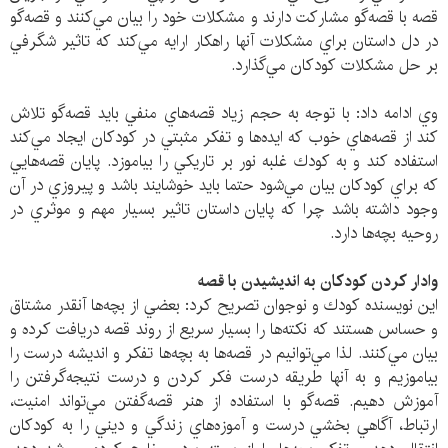
قصه با قصه‌گو مشاركت دارند و مشكلات خود را بيان مي‌كنند و قصه‌گو
در دل داستان براي مشكلات آنها راهكار ارايه مي‌كند كه تاثير شگرفي
بر حل مشكلات كودكان مي‌گذارد.
وي ادامه داد: با توجه به حجم زياد قصه‌هاي منفي بايد قصه‌گو تلاش
كند از قصه‌هاي خوب كه ايده‌ها و تفكر مثبتي در كودكان ايجاد مي‌كند
استفاده كند و به كودك غلبه نور بر تاريكي را بياموزد. پايان قصه‌هايي
كه براي كودكان بيان مي‌شود حتما بايد خوشايند باشد و پيروزي در آن
وجود داشته باشد چرا كه پايان داستان تاثير بسيار مهم و موثري در
روحيه بچه‌ها دارد.
وادار كردن كودكان به انديشيدن با قصه
اين نويسنده كودك و نوجوان تصريح كرد: بعضي از بچه‌ها آنقدر مشتاق
و حساس هستند كه نكته‌ها را بسيار سريع از روند قصه دريافت كرده و
بيان مي‌كنند. لذا مي‌توانيم در قصه‌ها به بچه‌ها تفكر و انديشه درست را
بياموزيم و به آنها طريقه درست فكر كردن و درست نتيجه‌گرفتن را
آموزش دهيم. قصه‌گو با استفاده از هنر قصه‌گفتن مي‌تواند امنيت،
ارتباط، آگاهي بخشي درست و آموزه‌هاي زندگي و ديني را به كودكان