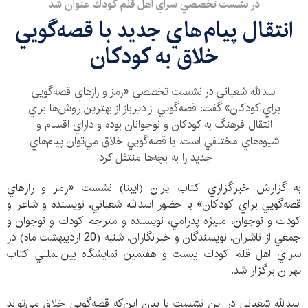
در نشست تخصصي سراي اهل قلم كودك عنوان شد
انتقال پيام‌هاي جديد با قصه‌گويي
خلاق به كودكان
اسدالله شعباني در نشست تخصصي «رمز و رازهاي قصه‌گويي
براي كودكان» گفت: قصه‌گويي از ديرباز از بهترين روش‌ها براي
انتقال فرهنگ به كودكان و نوجوانان بوده و داراي اقسام و
شيوه‌هاي مختلفي است. با قصه‌گويي خلاق مي‌توان پيام‌هاي
جديد را به بچه‌ها منتقل كرد.
به گزارش خبرگزاري كتاب ايران (ايبنا) نشست «رمز و رازهاي
قصه‌گويي براي كودكان» با حضور اسدالله شعباني، نويسنده و شاعر و
كودك و نوجوان، منيژه پدرامي، نويسنده و مترجم كودك و نوجوان و
جمعي از ناشران، نويسندگان و خبرنگاران، شنبه (20 ارديبهشت ماه) در
سراي اهل قلم كودك بيست و هفتمين نمايشگاه بين‌المللي كتاب
تهران برگزار شد.
اسدالله شعباني در اين نشست با بيان اين‌كه قصه‌گويي خلاق مي‌تواند