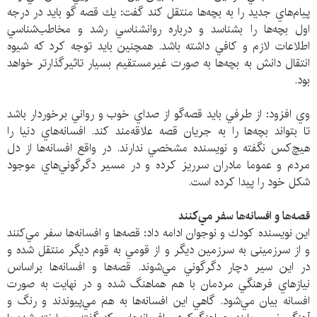
پيام‌هاي جديد را به بچه‌ها منتقل كند گفت: يك قصه گو بايد در درجه
اول بچه‌ها را بشناسد و درباره روانشناسي رشد و مخاطب‌شناسي
اطلاعات لازم و كافي داشته باشد. همچنين بايد توجه كرد که شيوه
انتقال دانش به بچه‌ها به صورت غيرمستقيم بسيار تاثيرگذارتر خواهد
بود.
وي افزود: از طرفي بايد قصه‌گو از صداي خوب و رواني برخوردار باشد
تا بتواند بچه‌ها را به جريان قصه علاقه‌مند كند. افسانه‌هاي دنيا را
هيچ‌كس نگفته و نويسنده مشخصي ندارند. در واقع افسانه‌ها از دل
مردم و عموما مادران سرريز كرده و در مسير دگرگوني‌هاي موجود
شكل خود را پيدا كرده است.
قصه‌ها و افسانه‌ها سفر مي‌كنند
اين نويسنده كودك و نوجوان ادامه داد: قصه‌ها و افسانه‌ها سفر مي‌كنند
و از سرزمينی به سرزمين ديگر و از قومي به قوم ديگر منتقل شده و
در اين سير دچار دگرگوني مي‌شوند. قصه‌ها و افسانه‌ها براساس
نيازهاي فرهنگي مردمان با هم هماهنگ شده و در نهايت به صورت
افسانه بيان مي‌شود. گاهي اين افسانه‌ها به هم مي‌پيوندند و رنگ و