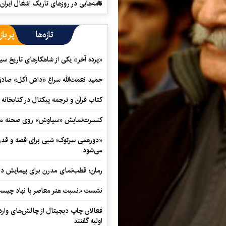
نامه‌هایی در روزهای تاریک اشغال ایران
تازه‌ها
پرباز
«پرده آخر» یکی از شاهکارهای تاریخ سی
حمید نعمت‌‏الله سراغ «داش آکل» صاد
کتاب قرآن و ترجمه پیکتال در کتابخان
کنسرت‌نمایش «سیاوش» روی صحنه می
«دورهمی سرتوک؛ شبی برای قصه و قدردان
می‌شود
رمان؛ قطب‌نمای مدرن برای پیمایش در
نشست «نسبت هنر معاصر با نهاد چیست؟
فعالان چاپ دیجیتال از چالش‌های واردا
اولیه گفتند