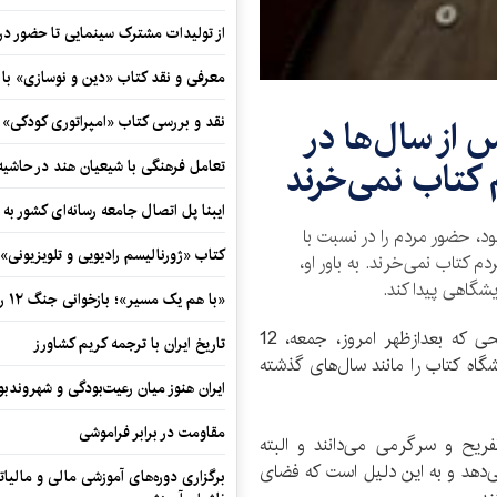
از تولیدات مشترک سینمایی تا حضور در 
معرفی و نقد کتاب «دین و نوسازی» ب
از سال‌ها در
نقد و بررسی کتاب «امپراتوری کودکی»
 کتاب نمی‌خرند
تعامل فرهنگی با شیعیان هند در حاشی
ایبنا پل اتصال جامعه رسانه‌ای کشور به
د، حضور مردم را در نسبت با
کتاب «ژورنالیسم رادیویی و تلویزیونی» ب
 کتاب نمی‌خرند. به باور او،
یشگاهی پیدا کند.
«با هم یک مسیر»؛ بازخوانی جنگ ۱۲ روزه در قاب یک رمان کوتاه
به گزارش خبرگزاری کتاب ایران(ایبنا)، سیدعلی صالحی که بعدازظهر امروز، جمعه، ‌12
تاریخ ایران با ترجمه کریم کشاورز
یشگاه کتاب را مانند سال‌های گذشته
ایران هنوز میان رعیت‌بودگی و شهروندب
مقاومت در برابر فراموشی
یح و سرگرمی می‌‌دانند و البته
‌دهد و به این دلیل است که فضای
برگزاری دوره‌های آموزشی مالی و مالیا