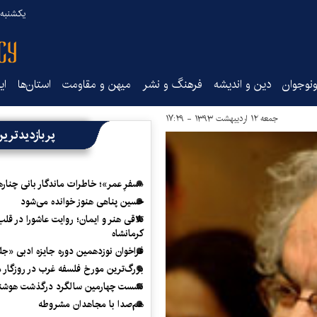
یکشنبه ۱۸ مرداد ۰۵
نوجوان
دین و اندیشه
فرهنگ و نشر
میهن و مقاومت
استان‌ها
ای
جمعه ۱۲ اردیبهشت ۱۳۹۳ - ۱۷:۲۹
پربازدیدتری
«سفرِ عمر»؛ خاطرات ماندگار بانی چناره
حسین پناهی هنوز خوانده می‌شود
تلاقی هنر و ایمان؛ روایت عاشورا در قلب
کرمانشاه
فراخوان نوزدهمین دوره جایزه ادبی «ج
بزرگ‌ترین مورخ فلسفه غرب در روزگار م
نشست چهارمین سالگرد درگذشت هوشنگ
هم‌صدا با مجاهدان مشروطه