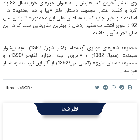
وي انتشار آخرين كتاب‌هایش را به عنوان خبرهای خوب سال 92 ياد
كرد و گفت: انتشار مجموعه داستان طنز «بیا با هم بخندیم» در
اسفندماه و خبر چاپ کتاب «سلطان علی ابن محمدبار» تا پایان سال
92 از سوي انتشارات سفير اردهال از بهترين اتفاق‌هايي است كه در اين
سال تجربه آن را داشتم.
مجموعه شعرهاي «بانوي آيينه‌ها» (نشر شهر/ 1387)، «به پيشواز
سپيده» (مديا/ 1382) و «آبروی آب» (هزاره‌ ققنوس/1390) و
مجموعه داستان «اوج» (تجلی مهر/1392) از آثار اين نويسنده به شمار
مي‌آيند._
نظر شما