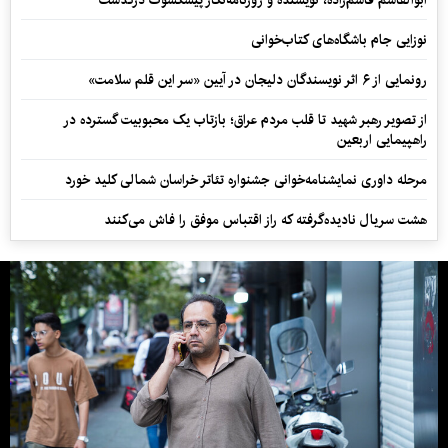
ابوالقاسم قاسم‌زاده، نویسنده و روزنامه‌نگار پیشکسوت درگذشت
نوزایی جام باشگاه‌های کتاب‌خوانی
رونمایی از ۶ اثر نویسندگان دلیجان در آیین «سر این قلم سلامت»
از تصویر رهبر شهید تا قلب مردم عراق؛ بازتاب یک محبوبیت گسترده در
راهپیمایی اربعین
مرحله داوری نمایشنامه‌خوانی جشنواره تئاتر خراسان شمالی کلید خورد
هشت سریال نادیده‌گرفته که راز اقتباس موفق را فاش می‌کنند