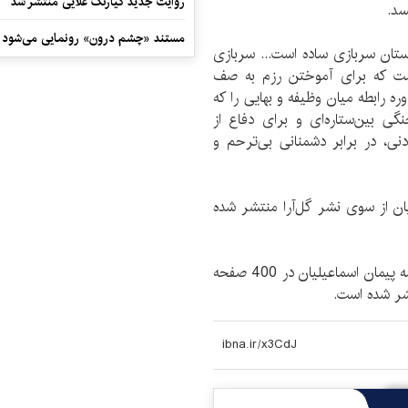
روایت جدید کیارنگ علایی منتشر شد
سد.
مستند «چشم درون» رونمایی می‌شود
ستان سربازی ساده است... سربازی
ساله‌ای مشتاق خدمت که برای آموختن رزم به صف
ه رابطه میان وظیفه و بهایی را که
گی بین‌ستاره‌ای و برای دفاع از
نی، در برابر دشمنانی بی‌ترحم و
137 با ترجمه اسماعیلیان از سوی نشر گل‌آرا منتشر شده
«جنگاوران اختر ناو» اثر رابرت انسون هاینلاین با ترجمه پیمان اسماعیلیان در 400 صفحه