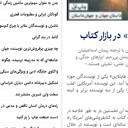
بدن به عنوان مهم‌ترین ماشین زندگی ان
کودکان ایرانی و مطبوعات قجری
ناشران و نویسندگان ملایر با چراغ کم‌س
در بازار کتاب
کاغذ در بند گرانی
چه چیزی پرفروش‌ترین نویسنده جهان را
ن با ترجمه پیمان اسماعیلیان
منان بی‌رحم، ابزارهای جنگی و
جامعه‌ای که به مدرنیته نرسیده، چگونه 
ان علمی، تخیلی هستند.-
واکاوی جایگاه ادبی و ویژگی‌های سبکی
هاینلاین» یکی از نویسندگان حوزه‌
ر سال 1907 میلادی به دنیا آمد. این نویسنده آمریکایی اغلب
تشکیل دبیرخانه دائمی «یاران خراسانی
 یکی از سه نویسنده برتر و البته
سخت ولی شیرین منتشر شد
راه‌های درمان انسان ناقص و مدعی در 
 آن نخستین بار به طور خلاصه در
کامل آن در قالب کتاب به کتابفروشی‌های آمریکا راه
دست صنعت چاپ را پرُ کنید
یافت. ماجراهای این داستان درباره سرباز فیلیپینی 18 ساله‌ای است و نویسنده در خلال