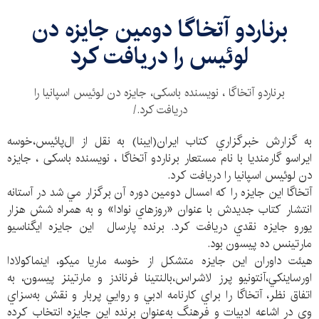
برناردو آتخاگا دومين جايزه دن
لوئيس را دريافت كرد
برناردو آتخاگا ، نويسنده باسكی، جايزه دن لوئيس اسپانيا را
دريافت كرد./
به گزارش خبرگزاري كتاب ايران(ايبنا) به نقل از ال‌پائيس،خوسه
ايراسو گارمنديا با نام مستعار برناردو آتخاگا ، نويسنده باسكی ، جايزه
دن لوئيس اسپانيا را دريافت كرد.
آتخاگا اين جايزه را كه امسال دومين دوره آن برگزار مي شد در آستانه
انتشار كتاب جديدش با عنوان «روزهاي نوادا» و به همراه شش هزار
يورو جايزه نقدي دريافت كرد. برنده پارسال اين جايزه ايگناسيو
مارتينس ده پيسون بود.
هيئت داوران اين جايزه متشكل از خوسه ماريا ميكو، اينماكولادا
اورساينكي،آنتونيو پرز لاشراس،بالنتينا فرناندز و مارتينز پيسون، به
اتفاق نظر، آتخاگا را براي كارنامه ادبي و روايي پربار و نقش به‌سزاي
وي در اشاعه ادبيات و فرهنگ به‌عنوان برنده اين جايزه انتخاب كرده