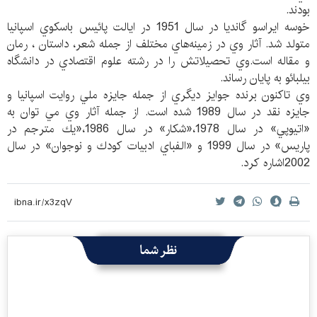
بودند.
خوسه ايراسو گانديا در سال 1951 در ايالت پائيس باسكوي اسپانيا
متولد شد. آثار وي در زمينه‌هاي مختلف از جمله شعر، داستان ، رمان
و مقاله است.وي تحصيلاتش را در رشته علوم اقتصادي در دانشگاه
بيلبائو به پايان رساند.
وي تاكنون برنده جوايز ديگري از جمله جايزه ملي روايت اسپانيا و
جايزه نقد در سال 1989 شده است. از جمله آثار وي مي توان به
«اتيوپي» در سال 1978،«شكار» در سال 1986،«يك مترجم در
پاريس» در سال 1999 و «الفباي ادبيات كودك و نوجوان» در سال
2002اشاره كرد.
نظر شما