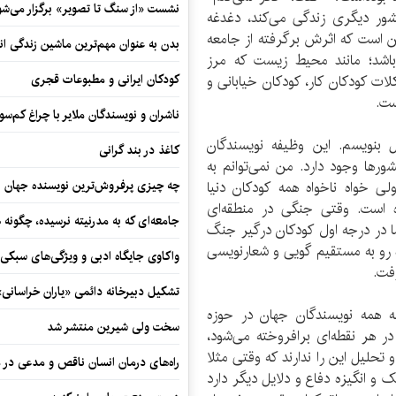
نشست «از سنگ تا تصویر» برگزار می‌شو
 کشور دیگری زندگی می‌کند، دغدغه
ین است که اثرش برگرفته از جامعه
بدن به عنوان مهم‌ترین ماشین زندگی ان
اشد؛ مانند محیط زیست که مرز
کودکان ایرانی و مطبوعات قجری
کودکان کار، کودکان خیابانی و
ست.
ناشران و نویسندگان ملایر با چراغ کم‌س
ل بنویسم. این وظیفه نویسندگان
کاغذ در بند گرانی
رها وجود دارد. من نمی‌توانم به
چه چیزی پرفروش‌ترین نویسنده جهان را
 خواه ناخواه همه کودکان دنیا
ه است. وقتی جنگی در منطقه‌ای
جامعه‌ای که به مدرنیته نرسیده، چگونه 
ما در درجه اول کودکان درگیر جنگ
 رو به مستقیم گویی و شعارنویسی
واکاوی جایگاه ادبی و ویژگی‌های سبکی
فت.
تشکیل دبیرخانه دائمی «یاران خراسانی
ه همه نویسندگان جهان در حوزه
سخت ولی شیرین منتشر شد
هر نقطه‌ای برافروخته می‌شود،
حلیل این را ندارند که وقتی مثلا
راه‌های درمان انسان ناقص و مدعی در 
و انگیزه دفاع و دلایل دیگر دارد