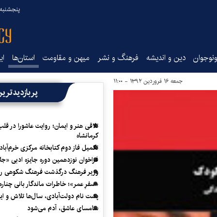
پنجشنبه ۱۵ مرداد ۰۵
نوجوان
دین و اندیشه
فرهنگ و نشر
میهن و مقاومت
استان‌ها
ای
جمعه ۱۶ فروردین ۱۳۹۲ - ۱۱:۰۰
پربازدیدتری
تلاقی هنر و ایمان؛ روایت عاشورا در قلب
کرمانشاه
تکمیل فاز دوم کتابخانه مرکزی خرم‌آباد
فراخوان نوزدهمین دوره جایزه ادبی «ج
وزیر فرهنگ درگذشت فرهنگ شکوهی را
«سفرِ عمر»؛ خاطرات ماندگار بانی چناره
پشت نام دولت‌آبادی، سال‌ها تلاش و ا
سامسای عاشق، آدم می‌شود