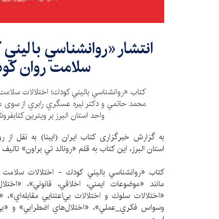
انتشار «روانشناسي باليني 
سلامت روان كو
کتاب «روانشناسي باليني كودك؛ اختلالات سلامت 
محمد حاتمي و دكتر نيره عسگري رابري از سوی مر
واحد استان البرز بر ویترین کتابفر
به گزارش خبرگزاری کتاب ایران (ایبنا) به نقل از ر
استان البرز، این کتاب به قلم «رونالد تي براون» تالی
کتاب «روانشناسي باليني كودك - اختلالات سلامت
مانند «موضوعات ايمني، اخلاقي، قانوني»، «اخت
«اختلالات سلوك و اختلالات بي‌اعتنايي مقابله‌اي»، 
وسواس فكري_عملي»، «اختلال‌هاي اضطرابي» و «بي‌ا