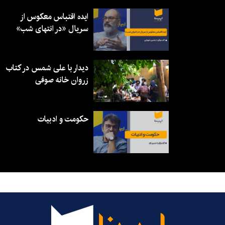
ایده اقتباس معکوس از
سریال «در انتهای شب»
دیدار با علی شمس در کتاب
زروان خانه صوفی
حکومت و ادبیات