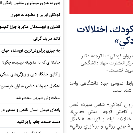
بدن به عنوان مهم‌ترین ماشین زندگی ان
کودکان ایرانی و مطبوعات قجری
كودك، اختلالات
ناشران و نویسندگان ملایر با چراغ کم‌س
دكي»
کاغذ در بند گرانی
چه چیزی پرفروش‌ترین نویسنده جهان را
روان كودكي» با ترجمه دكتر
جامعه‌ای که به مدرنیته نرسیده، چگونه 
کز انتشارات جهاد دانشگاهی
وشی‌ها نشست.-
واکاوی جایگاه ادبی و ویژگی‌های سبکی
وابط عمومی جهاد دانشگاهی واحد
تشکیل دبیرخانه دائمی «یاران خراسانی
ف شده است.
سخت ولی شیرین منتشر شد
 روان كودكي» شامل سیزده فصل
راه‌های درمان انسان ناقص و مدعی در 
لال كاهش توجه_ بيش فعالي»،
«اختلالات تيك و تورت»، «اختلال
دست صنعت چاپ را پرُ کنید
شتهايي رواني و پرخوري رواني»