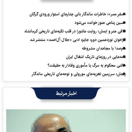
«سفرِ عمر»؛ خاطرات ماندگار بانی چنارهای استوار ورودی گرگان
حسین پناهی هنوز خوانده می‌شود
تلاقی هنر و ایمان؛ روایت عاشورا در قلب تکیه‌های تاریخی کرمانشاه
فراخوان نوزدهمین دوره جایزه ادبی «جلال آل‌احمد» منتشر شد
هم‌صدا با مجاهدان مشروطه
نامه‌هایی در روزهای تاریک اشغال ایران
خائنی محکوم به مرگ یا مأموری وفادار به حقیقت؟
زنجان؛ سرزمین تعزیه‌های موروثی و نوحه‌های تاریخی ماندگار
اخبار مرتبط