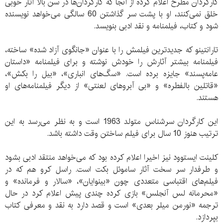
کارگردان مطرح اعلام کرده از آنجا که کارگردان‌ها در سن بالا آثار خوبی
خلق نمی‌کنند، او با پشت سر گذاشتن 60 سالگی می‌خواهد نویسنده
شود و کتاب، فیلمنامه و نقد ادبی بنویسد.
تارانتینو که جدیدترین فیلمش را با عنوان «جانگوی آزاد شده» ساخته،
فیلمنامه بیشتر آثارش را خودش نوشته و برای فیلمنامه «داستان‌
عامه‌پسند» جایزه برده است. «سگ‌های انباری»، «بیل را بکش»،
«قاتلین بالفطره» و «بی آبروهای لعنتی» از دیگر فیلمنامه‌های او
هستند.
این کارگردان سرشناس متولد 1963 است و به نظر می‌رسد به این
ترتیب هنوز 10 سال برای فیلم ساختن وقت داشته باشد.
کلینت ایستوود نیز اخیرا اعلام کرده بود که می‌خواهد منتقد ادبی بشود
و طرفدار سر سخت آثار ساموئل بکت است. راسل کرو هم که در
فیلم‌های اقتباسی متعددی چون «بینوایان»، «سالار و فرمانده» و
«محرمانه لس آنجلس» ‌بازی کرده چندی پیش اعلام کرد در حال
ترجمه «نورمن میلر بعدی» است و قصد دارد به نقد و معرفی کتاب
بپردازد.