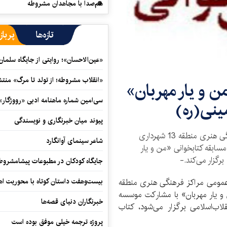
هم‌صدا با مجاهدان مشروطه
تازه‌ها
پرباز
«عین‌الاحسان»؛ روایتی از جایگاه سلما
«انقلاب مشروطه؛ از تولد تا مرگ» منت
ن و یار مهربان»
سی‌امین شماره ماهنامه‌ ادبی «رووژگار»
مینی(ره)
پیوند میان خبرنگاری و نویسندگی
کتابخانه امام خمینی(ره) وابسته به مدیریت فرهنگی هنری منطقه 13 شهرداری
شاعر سینمای آوانگارد
بقه کتابخوانی «من و یار
برگزار می‌کند.-
جایگاه کودکان در مطبوعات پیشامشروط
بیست‌وهفت داستان کوتاه با محوریت اهو
ط عمومی مراکز فرهنگی هنری منطقه
من و یار مهربان» با مشارکت موسسه
خبرنگاران دنیای قصه‌ها
اب‌اسلامی برگزار می‌شود، کتاب
پروژه ترجمه خیلی موفق بوده است