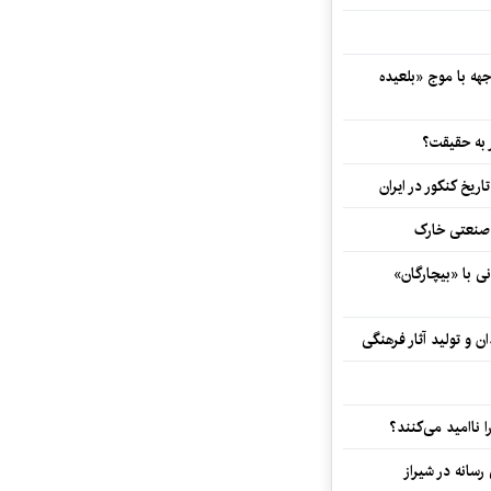
هه با موج «بلعیده
 به حقیقت؟
اریخ کنکور در ایران
و صنعتی خارک
ی با «بیچارگان»
 و تولید آثار فرهنگی
ا ناامید می‌کنند؟
رسانه در شیراز