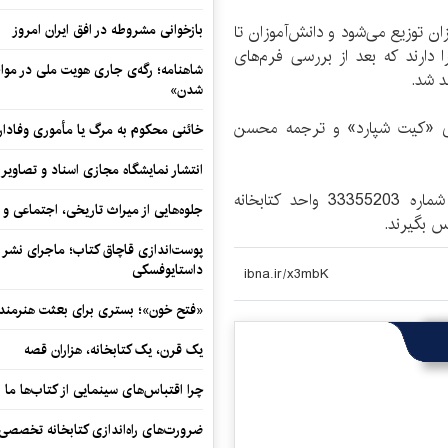
بازخوانی مشروطه در افق ایران امروز
ان توزیع می‌شود و دانش‌آموزان تا
 دارند که بعد از بررسی فرم‌های
شاهنامه؛ رگه‌ی جاری هویت ملی در مواج
هد شد.
شدن»
ری «کیت شپارد» و ترجمه محسن
خائنی محکوم به مرگ یا مأموری وفادار
انتشار نمایشگاه مجازی اسناد و تصاویر ت
علاقه‌مندان می‌توانند برای کسب اطلاعات بیشتر با شماره 33355203 واحد کتابخانه
جلوه‌هایی از میراث تاریخی، اجتماعی 
پوست‌اندازی قاچاق کتاب؛ ماجرای نشر ن
داستایوفسکی
«فتح خون»؛ بستری برای بعثت هنرمندان
یک قرن، یک کتابخانه، هزاران قصه
چرا اقتباس‌های سینمایی از کتاب‌ها ما ر
ضرورت‌های راه‌اندازی کتابخانه تخصصی 