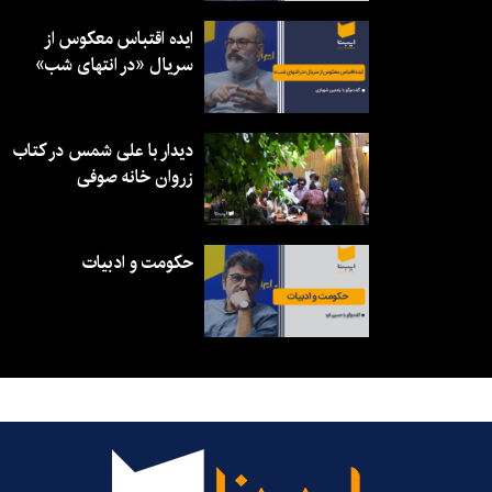
ایده اقتباس معکوس از
سریال «در انتهای شب»
دیدار با علی شمس در کتاب
زروان خانه صوفی
حکومت و ادبیات