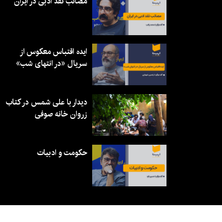
مصائب نقد ادبی در ایران
ایده اقتباس معکوس از
سریال «در انتهای شب»
دیدار با علی شمس در کتاب
زروان خانه صوفی
حکومت و ادبیات