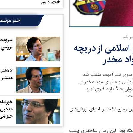
آبادی درون
اخبار مرتبط
ر شد
سروده‌ه
 اسلامی از دریچه
بررسي 
اد مخدر
2 دفتر
از سوی نشر آموت منتشر شد.
منتشر 
فوتبال و مافیای مواد مخدر در
ر دوران جنگ از منظری نو و
ست.-
خورشاهی
مذهبی 
ین رمان تاکید بر احیای ارزش‌های
جلو می‌
فته بود: این رمان ساختاری پست