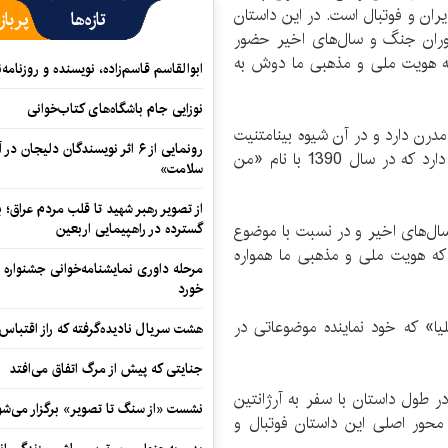
ان و فوتبال است. در این داستان
تازه‌ها
پرباز
قلاب، دوران جنگ و سال‌های اخیر حضور
 که هویت ملی و مذهبی ما دوش به
ابوالقاسم قاسم‌زاده، نویسنده و روزنا
نوزایی جام باشگاه‌های کتاب‌خوانی
درن دارد و در آن شیوه بینامتنیت
رونمایی از ۶ اثر نویسندگان دلیجان
به کار رفته است و ارجاعات زیادی به کتاب قبلی وی دارد که در سال 1390 با نام «من
سلامت»
از تصویر رهبر شهید تا قلب مردم عراق؛
گسترده در راهپیمایی اربعین
ال‌های اخیر و در نسبت با موضوع
ت که هویت ملی و مذهبی ما همواره
مرحله داوری نمایشنامه‌خوانی جشنواره 
خورد
ا» که خود نماینده موضوعاتی در
هشت سریال نادیده‌گرفته که راز اقتباس
جنایتی که پیش از مرگ اتفاق می‌افتد
ر طول داستان با سفر به آرژانتین
نشست «از سنگ تا تصویر» برگزار می‌شو
محور اصلی این داستان فوتبال و