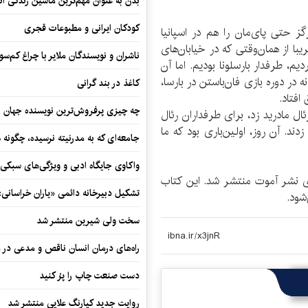
بدن به عنوان مهم‌ترین ماشین زندگی ان
کودکان ایرانی و مطبوعات قجری
 حتی پای‌مان را هم در اسپانیا
یبا از همان‌وقتی که در خیابان‌های
ناشران و نویسندگان ملایر با چراغ کم‌س
م، طرفدار بارسلونا بودیم. اما آن
ر دوره‌ بازی فان‌باستن در بارسا،
کاغذ در بند گرانی
افتاد.
چه چیزی پرفروش‌ترین نویسنده جهان را
ئال مادرید زد، برای طرفداران رئال
ند. آن روز، اولین‌باری بود که ما
جامعه‌ای که به مدرنیته نرسیده، چگونه 
واکاوی جایگاه ادبی و ویژگی‌های سبکی
ن نیستم» پاییز امسال (1391) از سوی نشر آموت منتشر شد. این کتاب
تشکیل دبیرخانه دائمی «یاران خراسانی
سخت ولی شیرین منتشر شد
راه‌های درمان انسان ناقص و مدعی در 
دست صنعت چاپ را پرُ کنید
روایت جدید کیارنگ علایی منتشر شد