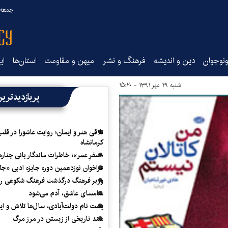
جمعه ۱۶ مرداد ۰۵
نوجوان
دین و اندیشه
فرهنگ و نشر
میهن و مقاومت
استان‌ها
ای
شنبه ۲۹ مهر ۱۳۹۱ - ۱۵:۲۰
پربازدیدتری
تلاقی هنر و ایمان؛ روایت عاشورا در قلب
کرمانشاه
«سفرِ عمر»؛ خاطرات ماندگار بانی چناره
فراخوان نوزدهمین دوره جایزه ادبی «ج
وزیر فرهنگ درگذشت فرهنگ شکوهی را
سامسای عاشق، آدم می‌شود
پشت نام دولت‌آبادی، سال‌ها تلاش و ا
سند تاریخی از زیستن در مرز مرگ