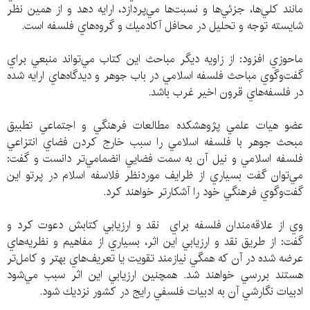
مانند كلي‌ها، جزئي‌ها و نسبت‌ها مي‌پردازد، ارايه دهد و از همين نظر
شايسته توجه و تحليل در محافل آكادميك و گروه‌هاي فلسفه است.
ماحوزي افزود: از زاويه ديگر مباحث اين كتاب مي‌تواند منبعي براي
گفت‌وگوي مباحث فلسفه اسلامي در باب جوهر و ديدگاه‌هاي ارايه شده
در فلسفه‌هاي قرون اخير غرب باشد.
عضو هيات علمي پژوهشكده مطالعات فرهنگي و اجتماعي تطبيق
مبحث جوهر با فلسفه اسلامي را سبب خارج كردن فضاي انتزاعي
فلسفه اسلامي و نيل آن به سمت فضايي انضمامي‌تر دانست و گفت:
مي‌توان گفت بسياري از ظرايف موردنظر فلاسفه اسلام در پرتو اين
گفت‌وگوي فرهنگي خود را آشكارتر خواهند كرد.
وي از علاقه‌مندان فلسفه براي نقد و ارزيابي كتابش دعوت كرد و
گفت: از طريق نقد و ارزيابي اين اثر، بسياري از مفاهيم و نظريه‌هاي
عرضه شده در آن كه همگي نيازمند تقويت يا تعريف‌هاي بهتر و كامل‌تر
هستند بررسي خواهند شد. همچنين ارزيابي اين اثر سبب مي‌شود
ادبيات نگارشي آن به ادبيات فلسفي رايج در كشور نزديك شود.