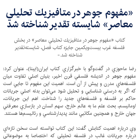
«مفهوم جوهر در متافيزيك تحليلي
معاصر» شايسته تقدير شناخته شد
كتاب «مفهوم جوهر در متافيزيك تحليلي معاصر» در بخش
فلسفه غرب بيست‌ويكمين جايزه كتاب فصل، شايسته‌تقدير
شناخته شد.-
رضا ماحوزي در گفت‌وگو با خبرگزاري كتاب ايران(ايبنا)، عنوان كرد:
مفهوم جوهر در انديشه فلسفي قرن اخير، بنيان اصلي تفاوت ميان
فلسفه‌هاي مدرن و پيش از آن است. اهميت اين مفهوم تا جايي است
كه اگر به درستي شناسايي و تحليل شود مي‌توان بدنه اصلي جريانات
حاكم بر فلسفه و فلسفه‌هاي جديد را شناخت. اهم اين جريانات،
اومانيسم، بحث علم ما به عالم خارج، سهم انسان در بازسازي معرفتي
جهان خارج و همچنين مكاتبي مانند پديدارشناسي و رئاليسم‌ها هستند.
وي درباره اهميت كتابش گفت: اين كتاب توانسته است سخن تازه‌اي
درباره جريانات غالب در فلسفه تحليلي كه اختصاصا به موضوعاتي