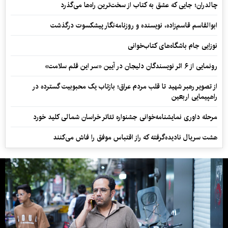
چالدران؛ جایی که عشق به کتاب از سخت‌ترین راه‌ها می‌گذرد
ابوالقاسم قاسم‌زاده، نویسنده و روزنامه‌نگار پیشکسوت درگذشت
نوزایی جام باشگاه‌های کتاب‌خوانی
رونمایی از ۶ اثر نویسندگان دلیجان در آیین «سر این قلم سلامت»
از تصویر رهبر شهید تا قلب مردم عراق؛ بازتاب یک محبوبیت گسترده در
راهپیمایی اربعین
مرحله داوری نمایشنامه‌خوانی جشنواره تئاتر خراسان شمالی کلید خورد
هشت سریال نادیده‌گرفته که راز اقتباس موفق را فاش می‌کنند