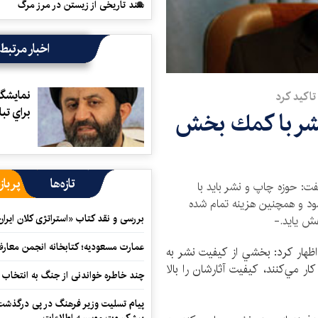
سند تاریخی از زیستن در مرز مرگ
اخبار مرتبط
نمايشگ
تاكيد كرد
براي تب
نشر با كمك بخش
تازه‌ها
پرباز
ت: حوزه چاپ و نشر بايد با
 و همچنين هزينه‌ تمام شده
بررسی و نقد کتاب «استراتژی کلان ایران
هش يايد.-
عمارت مسعودیه؛ کتابخانه انجمن معار
 اظهار كرد: بخشي از كيفيت نشر به
ار مي‌كنند، كيفيت آثارشان را بالا
چند خاطره خواندنی از جنگ به انتخاب 
پیام تسلیت وزیر فرهنگ در پی درگذشت ا