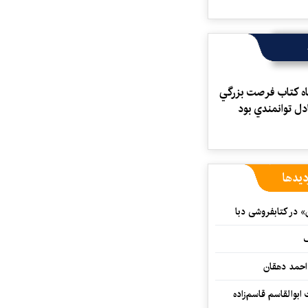
اه كتاب فرصت بزرگي
ادل توانمندي بود
دیدها
» در کتابفروشی دبا
ف
احمد دهقان
بوالقاسم قاسم‌زاده