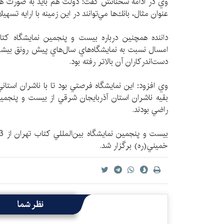
وي در ادامه سخنانش گفت: دولت هم بايد به صورت هدف
عنوان مثال، بانك‌ها مي‌توانند در اين زمينه با ارايه تسه
داننده همچنين درباره بيست و پنجمين نمايشگاه كتاب
امسال نسبت به نمايشگاه‌هاي سال‌هاي پيش رونق بيشت
دست‌اندركاران آن بالاتر رفته بود.
وي افزود: اين نمايشگاه فرصتي بود تا با ناشران استاني
بقيه ناشران استان آذربايجان شرقي از بيست و پنجمين
راضي بودند.
خميني(ره) برگزار شد.
نظر شما