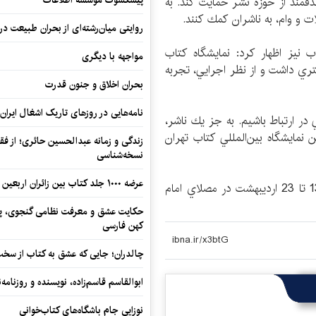
پیشکسوت موسسه اطلاعات
مند از حوزه نشر حمايت كند. به
يلات و وام، به ناشران كمك كنند.
روایتی میان‌رشته‌ای از بحران طبیعت در
 نيز اظهار كرد: نمايشگاه كتاب
مواجهه با دیگری
ري داشت و از نظر اجرايي، تجربه
بحران اخلاق و جنون قدرت
نامه‌هایی در روزهای تاریک اشغال ایران
 در ارتباط باشيم. به جز يك ناشر،
 نمايشگاه بين‌المللي كتاب تهران
زندگی و زمانه عبدالحسین حائری؛ از فقهِ
نسخه‌شناسی
عرضه ۱۰۰۰ جلد کتاب بین زائران اربعین در مرزهای کرمانشاه
بيست و پنجمين نمايشگاه بين‌ا‌لمللي كتاب تهران از 13 تا 23 ارديبهشت در مصلاي امام
حکایت عشق و معرفت نظامی گنجوی، پیو
کهن فارسی
چالدران؛ جایی که عشق به کتاب از سخت‌ت
ابوالقاسم قاسم‌زاده، نویسنده و روزنا
نوزایی جام باشگاه‌های کتاب‌خوانی