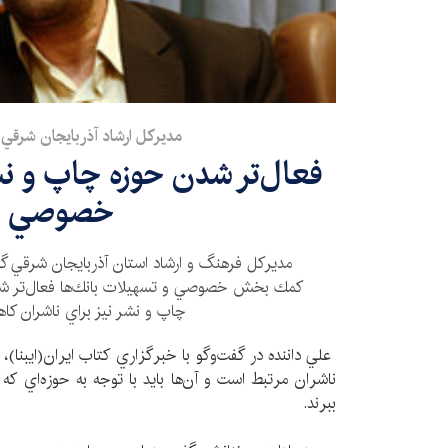
مديركل ارشاد آذربايجان شرقي 
فعال‌تر شدن حوزه چاپ و 
خصوصي
مديركل فرهنگ و ارشاد استان آذربايجان شرقي گف
كمك بخش خصوصي و تسهيلات بانك‌ها فعال‌تر شود
چاپ و نشر نيز براي ناشران كا
علي داننده در گفت‌وگو با خبرگزاري كتاب ايران(ايبنا)،
ناشران مرتبط است و آن‌ها بايد با توجه به حوزه‌اي كه ك
ببرند.