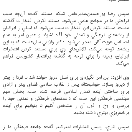
سپس رضا پورحسين،مديرعامل شبكه مستند گفت: آن‌چه سبب
ناراحتي ما در مجامع علمي مي‌شود، مستند نكردن افتخارات گذشته
ماست. مستند نكردن اين افتخارات سبب مي‌شود كه نسلي از ايرانيان
از ريشه‌هاي فرهنگي و تمدني خود آگاه نشوند و همين امر به عدم
احساس هويت آنان منجر مي‌شود. دكتر ولايتي سال‌هاست كه به اين
ريشه‌ها توجه مي‌كند، تلاش‌هاي وي براي مستند كردن افتخارات
ايرانيان، زمينه را براي توجه به گذشته پرافتخار كشورمان فراهم
مي‌كند.
وي افزود: اين امر انگيزه‌اي براي نسل امروز خواهد شد تا فردا را بهتر
از ديروز بسازد. خوشبختانه پس از انقلاب اسلامي فضاي بهتر و آزادي
براي ساختن آينده تمدن اسلامي فراهم شده است. بخش مهم
مهندسي فرهنگي اين است كه دانسته‌هاي فرهنگي و تمدني خود را
بررسي و اوج و افول آن را مشخص كنيم تا بتوانيم براي آينده
برنامه‌ريزي بهتري داشته باشيم.
سپس نثاري، رييس انتشارات اميركبير گفت: جامعه فرهنگي ما از