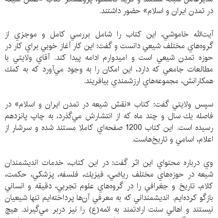
در تمدن ايران و اسلام» حضور داشتند.
آيت‌الله خاموشي، اين كتاب را شامل بررسي كامل و موجزي از
گروه‌هاي مختلف شيعي دانست و گفت: اين كار آغاز خوبي براي كار در
حوزه تمدن شيعي است و اميدوارم ادامه پيدا كند. آقاي ولايتي با
مطالعات جامعي كه دارد، اين امكان را به وجود مي‌آورد كه به كمك
همكارانش، مجموعه‌هاي ارزشمندي بيافريند.
سپس ولايتي گفت: كتاب «نقش شيعه در تمدن ايران و اسلام» در
فاصله يك سال و چند ماه كه از انتشارش مي‌گذرد، به چاپ پانزدهم
رسيده است. اين كتاب 1200 صفحه‌اي كاملا مستند شده و سرشار از
اعلام، اسامي و تاريخ‌هاست.
وي درباره محتواي اين اثر گفت: در اين كتاب، خدمات انديشمندان
شيعه در حوزه‌هاي مختلف رياضي، فيزيك، فلسفه، پزشكي، حكمت،
كلام، تاريخ و جغرافي را در گروه‌هاي علوم تجربي، دقيقه و انساني
بازگو كرده‌ايم. انديشمنداني كه به معرفي آن‌ها پرداخته‌ايم تنها شيعيان
نيستند و اهالي سنت ارادتمند به ائمه(ع) را نيز دربر مي‌گيرند. هيچ