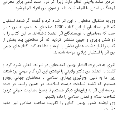
افرادي مانند ولايتي انتظار دارد، زيرا اگر قرار است گامي براي معرفي
فرهنگ و تمدن ما انجام شود، بايد از سوي اين افراد انجام شود.
وي به استقبال مخطبان از اين اثر اشاره كرد و گفت: اگر شاهد استقبال
كم‌نظير مخاطبان از اين كتاب 1200 صفحه‌اي هستيم، به اين دليل
است كه مخاطبان به نويسندگان اثر اعتماد داشته‌اند. ما اين كتاب را به
دو شكل وزيري و جيبي منتشر كرديم كه اگر مخاطبي يك بخش از
كتاب را نياز داشت، همان بخش را تهيه و مطالعه كند. كتاب‌هاي جيبي
اين اثر با استقبال زيادي مواجه شده‌اند.
نثاري به ضرورت انتشار چنين كتا‌ب‌هايي در شرايط فعلي اشاره كرد و
گفت: به اعتقاد من دكتر ولايتي با نوشتن اين اثر، گام مهمي برداشتند،
زيرا ما به دليل اوج‌گيري بيداري اسلامي با مخاطبان جهاني روبه‌رو
هستيم كه تشنه شناخت درست اسلامند. در همين راستا، در صدد
ترجمه اين اثر به زبان‌هاي ديگر هستيم تا پاسخ مطالبات جهاني درباره
شناخت اسلام و تمدن اسلامي را داده باشيم.
وي نوشته شدن چنين كتابي را تقريب مذاهب اسلامي نيز مفيد
دانست.