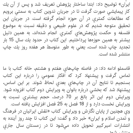
ايران» توضيح داد: ابتدا ساختار پژوهش تعريف شد و پس از آن يك
كار پيمايشي صورت گرفت تا در جريان تدوين كتاب به سمتي برويم
كه مطالعات كمتري در آن حوزه انجام گرفته است. در جريان اين
تحقيق متوجه شديم كه در علوم طبيعي و دقيقه نسبت به موضوع
فلسفه و حكمت پژوهش‌هاي كمتري انجام شده‌اند، به همين دليل
بيشتر به همين حوزه‌ها پرداختيم. اين كتاب در حدود يك سال 15 بار
تجديد چاپ شده است، يعني به طور متوسط هر هفده روز يك چاپ
منتشر شده است.
قاسملو ادامه داد: در فاصله چاپ‌هاي هفتم و هشتم، خانه كتاب با ما
تماس گرفت و پيشنهاد كرد كه افكار عمومي را درباره اين كتاب
بسنجيم تا نتايج آن در چاپ‌هاي بعدي لحاظ شوند. بر اين اساس،
پيشنهاد شد كه بخشي درباره بانوان به ويرايش دوم كتاب افزوده شود.
ويرايش دوم اين اثر بالغ بر 70 درصد، حجم بيشتري نسبت به
ويرايش نخست دارد و از 18 فصل به 25 فصل افزايش يافته است.
وي هچنين از پايان نگارش و ويرايش كتاب «نقش ايرانيان در فرهنگ
و تمدن اسلام و ايران» خبر داد و گفت: اين كتاب تا چند روز آينده به
انتشارات اميركبير تحويل داده مي‌شود تا در زمستان سال جاري
منتشر شود.