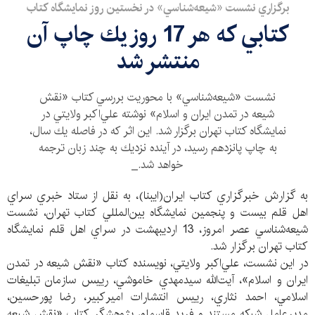
برگزاري نشست «شيعه‌شناسي» در نخستين روز نمايشگاه كتاب
كتابي كه هر 17 روز يك چاپ آن
منتشر شد
نشست «شيعه‌شناسي» با محوريت بررسي كتاب «نقش
شيعه در تمدن ايران و اسلام» نوشته علي‌اكبر ولايتي در
نمايشگاه كتاب تهران برگزار شد. اين اثر كه در فاصله يك سال،
به چاپ پانزدهم رسيد، در آينده نزديك به چند زبان ترجمه
خواهد شد._
به گزارش خبرگزاري كتاب ايران(ايبنا)، به نقل از ستاد خبري سراي
اهل قلم بيست و پنجمين نمايشگاه بين‌المللي كتاب تهران، نشست
شيعه‌شناسي عصر امروز، 13 ارديبهشت در سراي اهل قلم نمايشگاه
كتاب تهران برگزار شد.
در اين نشست، علي‌اكبر ولايتي، نويسنده كتاب «نقش شيعه در تمدن
ايران و اسلام»، آيت‌الله سيدمهدي خاموشي، رييس سازمان تبليغات
اسلامي، احمد نثاري، رييس انتشارات اميركبير، رضا پورحسين،
مديرعامل شبكه مستند و فريد قاسملو، پژوهشگر كتاب «نقش شيعه