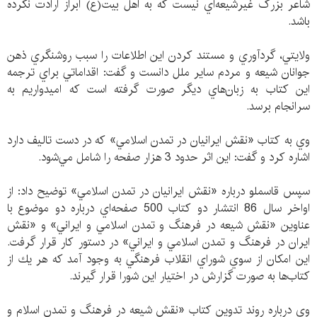
شاعر بزرگ غيرشيعه‌اي نيست كه به اهل بيت(ع) ابراز ارادت نكرده
باشد.
ولايتي، گردآوري و مستند كردن اين اطلاعات را سبب روشنگري ذهن
جوانان شيعه و مردم ساير ملل دانست و گفت: اقداماتي براي ترجمه
اين كتاب به زبان‌هاي ديگر صورت گرفته است كه اميدواريم به
سرانجام برسد.
وي به كتاب «نقش ايرانيان در تمدن اسلامي» كه در دست تاليف دارد
اشاره كرد و گفت: اين اثر حدود 3 هزار صفحه را شامل مي‌شود.
سپس قاسملو درباره «نقش ايرانيان در تمدن اسلامي» توضيح داد: از
اواخر سال 86 انتشار دو كتاب 500 صفحه‌اي درباره دو موضوع با
عناوين «نقش شيعه در فرهنگ و تمدن اسلامي و ايراني» و «نقش
ايران در فرهنگ و تمدن اسلامي و ايراني» در دستور كار قرار گرفت.
اين امكان از سوي شوراي انقلاب فرهنگي به وجود آمد كه هر يك از
كتاب‌ها به صورت گزارش در اختيار اين شورا قرار گيرند.
وي درباره روند تدوين كتاب «نقش شيعه در فرهنگ و تمدن اسلام و