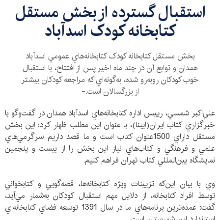
استقبال گسترده از بخش مستقل
کتابخانه کودک اسدآباد
بخش مستقل کتابخانه کودک کتابخانه‌هاي عمومي اسدآباد
همدان و توابع آن در چند ماه اخير پس از افتتاح، با استقبال
خوب کودکان روبه‌رو شده، به‌گونه‌اي که مراجعه کودکان بيشتر
از بزرگسالان است.-
علي‌اکبر شمسي، رييس اداره کتابخانه‌هاي اسدآباد همدان در گفت‌وگو با
خبرگزاري کتاب ايران(ايبنا)، با عنوان اين مطلب اظهار کرد: اين بخش
مستقل داراي 1500عنوان کتاب است و ما قصد داريم سرگرمي‌هاي
علمي و فرهنگي و كتاب‌هاي نياز اين بخش را از بيست و پنجمين
نمايشگاه بين‌المللي کتاب تهران فراهم کنيم.
وي با بيان اين‌که تزيينات ويژه کتابخانه‌ها، قصه‌گويي و کتابخواني
توسط افراد کتابخانه‌، از دلايل مهم استقبال کودکان به‌شمار مي‌آيد،
گفت: عمده‌ترين برنامه‌هاي ما در سال 1391 توسعه فضاي کتابخانه‌اي
استاندارد اين شهرستان است.