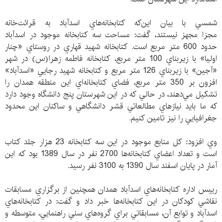
شمسي با بيان اين‌که کتابخانه‌هاي اسدآباد به قرائت‌خانه
مجزا مجهز نيستند، گفت: مساحت سه کتابخانه‌ موجود در اسدآباد
حدود 600 متر مربع است. کتابخانه شهيد قهاري در روستاي «چنار
اوليا» با زيربناي 100 متر مربع، کتابخانه فاطمه ‌زهرا(س) در شهر
«آجين» با زيربناي 126 متر مربع و کتابخانه شهيد رجايي «اسدآباد»
افزون بر 350 متر مربع، فضاي کتابخانه‌اي اين منطقه همدان را
تشکيل مي‌دهند، در حالي که در اين شهرستان پنج دانشگاه وجود دارد
که ما بايد نيازهاي مطالعاتي قشر دانشگاهي و ساکنان اين محدود
جغرافيايي را نيز تامين کنيم.
وي افزود: کل منابع موجود در اين سه کتابخانه 23 هزار جلد کتاب
است و تعداد اعضاي کتابخانه‌ها 2700 نفر در سال 1389 بود که اين
آمار در پايان اسفند سال 1390 به 3100 نفر رسيد.
رييس اداره کتابخانه‌هاي اسدآباد همدان همچنين از برگزاري مسابقات
نقاشي کودکان در اين کتابخانه‌ها خبر داد و گفت: در کتابخانه‌هاي
اسدآباد و توابع آن، مسابقاتي براي گروه‌هاي سني راهنمايي، متوسطه و