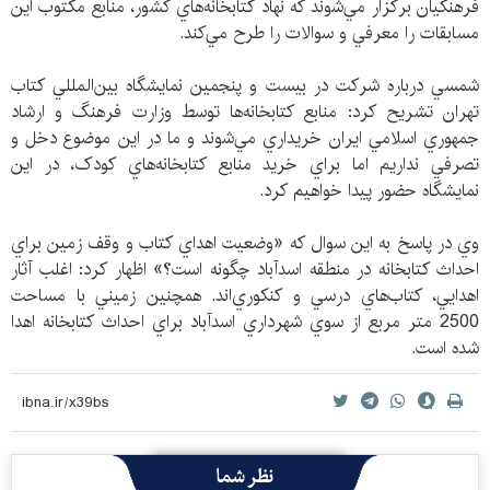
فرهنگيان برگزار مي‌شوند که نهاد کتابخانه‌هاي کشور، منابع مكتوب اين
مسابقات را معرفي و سوالات را طرح مي‌کند.
شمسي درباره شرکت در بيست و پنجمين نمايشگاه بين‌المللي کتاب
تهران تشريح کرد: منابع کتابخانه‌ها توسط وزارت فرهنگ و ارشاد
جمهوري اسلامي ايران خريداري مي‌شوند و ما در اين موضوع دخل و
تصرفي نداريم اما براي خريد منابع کتابخانه‌هاي کودک، در اين
نمايشگاه حضور پيدا خواهيم کرد.
وي در پاسخ به اين سوال که «وضعيت اهداي کتاب و وقف زمين براي
احداث کتابخانه در منطقه اسدآباد ‌چگونه است؟» اظهار کرد: اغلب آثار
اهدايي، کتاب‌هاي درسي و کنکوري‌اند. همچنين زميني با مساحت
2500 متر مربع از سوي شهرداري اسدآباد براي احداث کتابخانه اهدا
شده است.
نظر شما