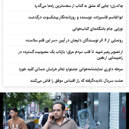
چالدران؛ جایی که عشق به کتاب از سخت‌ترین راه‌ها می‌گذرد
ابوالقاسم قاسم‌زاده، نویسنده و روزنامه‌نگار پیشکسوت درگذشت
نوزایی جام باشگاه‌های کتاب‌خوانی
رونمایی از ۶ اثر نویسندگان دلیجان در آیین «سر این قلم سلامت»
از تصویر رهبر شهید تا قلب مردم عراق؛ بازتاب یک محبوبیت گسترده در
راهپیمایی اربعین
مرحله داوری نمایشنامه‌خوانی جشنواره تئاتر خراسان شمالی کلید خورد
هشت سریال نادیده‌گرفته که راز اقتباس موفق را فاش می‌کنند